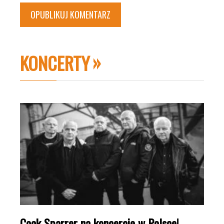
KONCERTY
Cock Sparrer na koncercie w Polsce!