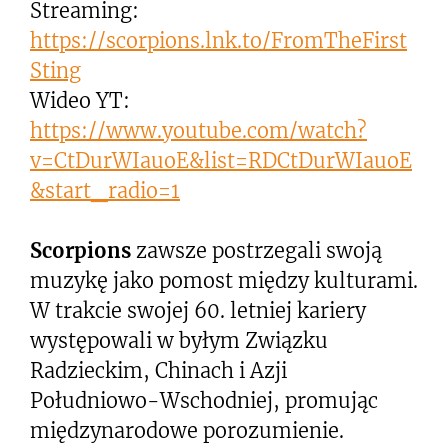
Streaming:
https://scorpions.lnk.to/FromTheFirst
Sting
Wideo YT:
https://www.youtube.com/watch?
v=CtDurWIauoE&list=RDCtDurWIauoE
&start_radio=1
Scorpions
zawsze postrzegali swoją
muzykę jako pomost między kulturami.
W trakcie swojej 60. letniej kariery
występowali w byłym Związku
Radzieckim, Chinach i Azji
Południowo-Wschodniej, promując
międzynarodowe porozumienie.