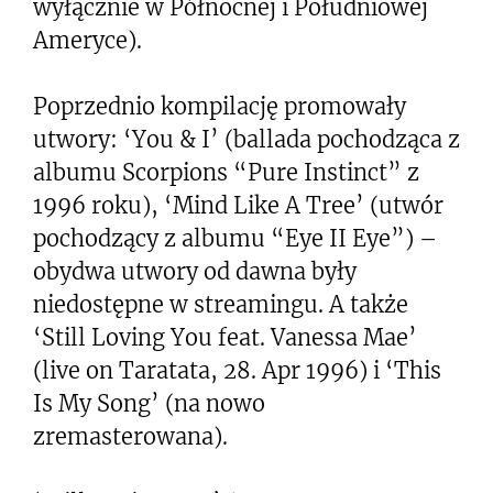
wyłącznie w Północnej i Południowej
Ameryce).
Poprzednio kompilację promowały
utwory: ‘You & I’ (ballada pochodząca z
albumu Scorpions “Pure Instinct” z
1996 roku), ‘Mind Like A Tree’ (utwór
pochodzący z albumu “Eye II Eye”) –
obydwa utwory od dawna były
niedostępne w streamingu. A także
‘Still Loving You feat. Vanessa Mae’
(live on Taratata, 28. Apr 1996) i ‘This
Is My Song’ (na nowo
zremasterowana).