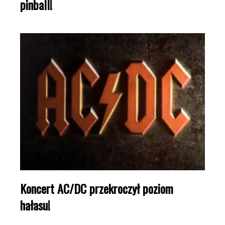
pinball!
Koncert AC/DC przekroczył poziom
hałasu!