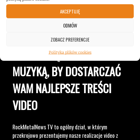
AKCEPTUJĘ
JESTEŚMY BLISKO
ODMÓW
ZESPOŁÓW, KONCERTÓW I
ZOBACZ PREFERENCJE
LUDZI ZWIĄZANYCH Z
Polityka plików cookies
MUZYKĄ, BY DOSTARCZAĆ
WAM NAJLEPSZE TREŚCI
VIDEO
RockMetalNews TV to ogólny dział, w którym
przekrojowo prezentujemy nasze realizacje video z