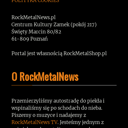
POLITYKA COOKIES
RockMetalNews.pl
Centrum Kultury Zamek (pokój 217)
Święty Marcin 80/82
61-809 Poznań
Portal jest własnością RockMetalShop.pl
O RockMetalNews
Przemierzyliśmy autostradę do piekła i
wspinaliśmy się po schodach do nieba.
Piszemy o muzyce i nadajemy z
RockMetalNews TV
. Jesteśmy jednym z