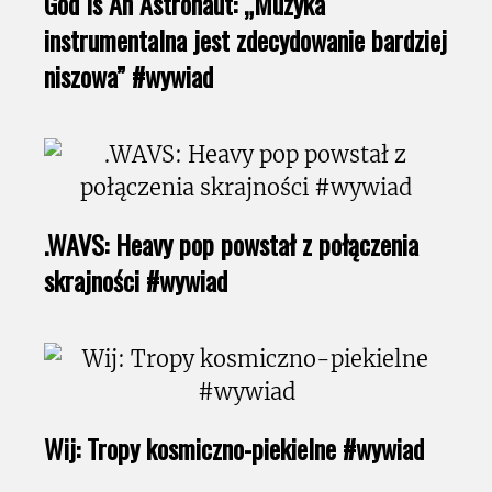
God Is An Astronaut: „Muzyka
instrumentalna jest zdecydowanie bardziej
niszowa” #wywiad
.WAVS: Heavy pop powstał z połączenia
skrajności #wywiad
Wij: Tropy kosmiczno-piekielne #wywiad