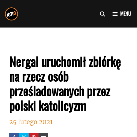
Przejdź
do
MENU
treści
Nergal uruchomił zbiórkę
na rzecz osób
prześladowanych przez
polski katolicyzm
25 lutego 2021