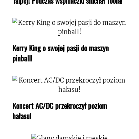
Taipej! Podczas wspinaczki słuchał Toola!
Kerry King o swojej pasji do maszyn
pinball!
Koncert AC/DC przekroczył poziom
hałasu!