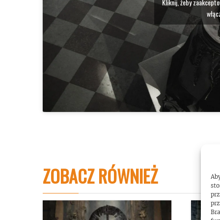
Kliknij, żeby zaakcept
włącz
ZOBACZ RÓWNIEŻ
Aby
sto
prz
prz
Bra