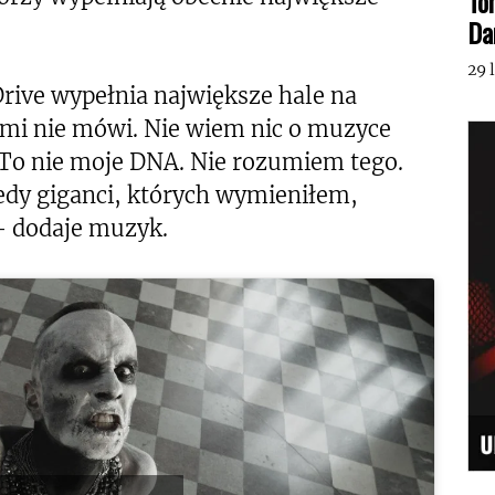
To
Da
29 
Drive wypełnia największe hale na
c mi nie mówi. Nie wiem nic o muzyce
 To nie moje DNA. Nie rozumiem tego.
edy giganci, których wymieniłem,
– dodaje muzyk.