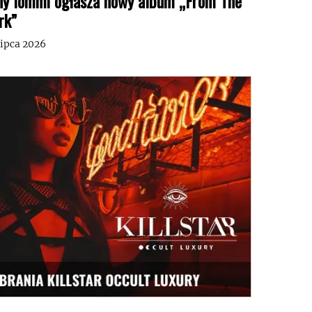
ny Iommi ogłasza nowy album „From The
rk”
lipca 2026