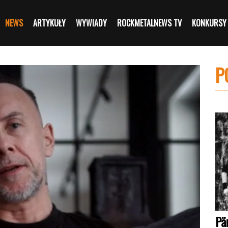
NEWS
ARTYKUŁY
WYWIADY
ROCKMETALNEWS TV
KONKURSY
P
Pä