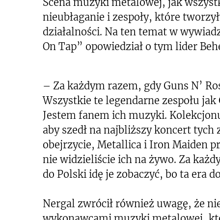
Scena muzyki metalowej, jak wszystk
nieubłaganie i zespoły, które tworzy
działalności. Na ten temat w wywiad
On Tap” opowiedział o tym lider Be
– Za każdym razem, gdy Guns N’ Rose
Wszystkie te legendarne zespołu jak
Jestem fanem ich muzyki. Kolekcjon
aby szedł na najbliższy koncert tych 
obejrzycie, Metallica i Iron Maiden pr
nie widzieliście ich na żywo. Za każ
do Polski idę je zobaczyć, bo ta era
Nergal zwrócił również uwagę, że ni
wykonawcami muzyki metalowej, któ