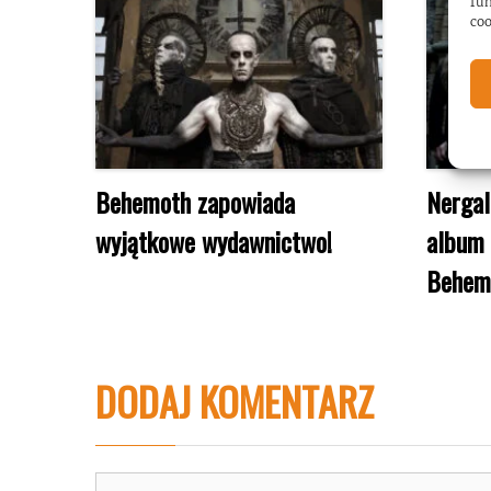
fun
coo
Behemoth zapowiada
Nergal
wyjątkowe wydawnictwo!
album
Behem
DODAJ KOMENTARZ
Komentarz