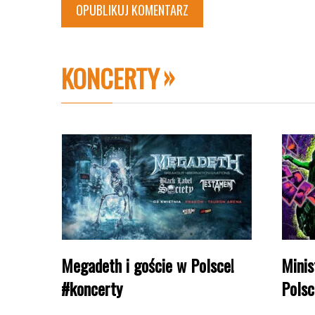
KONCERTY
Megadeth i goście w Polsce!
Minis
#koncerty
Polsc