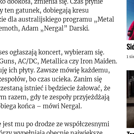
o dookoła, zmienia się. Czas płynie
ły ten gatunek, dobiegają kresu
zie dla australijskiego programu „Metal
hemoth, Adam „Nergal” Darski.
Si
s ogłaszają koncert, wybieram się.
1 s
 Guns, AC/DC, Metallica czy Iron Maiden.
uję ich płyty. Zawsze mówię każdemu,
zespołów, bo czas ucieka. Zanim się
zestaną istnieć i będziecie żałować, że
dym razem, gdy te zespoły przyjeżdżają
 dobiega końca – mówi Nergal.
e jest mu po drodze ze współczesnymi
rzy wypełniają obecnie największe