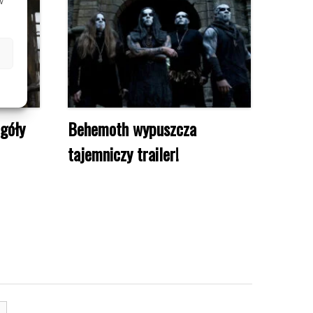
w
góły
Behemoth wypuszcza
tajemniczy trailer!