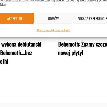
kcjonalności strony. Aby dowiedzieć się więcej, zapoznaj się z polityką plikó
kies.
AKCEPTUJĘ
ODMÓW
ZOBACZ PREFERENCJE
Polityka plików cookies
 wykona debiutancki
Behemoth: Znamy szcze
 Behemoth….bez
nowej płyty!
oth!