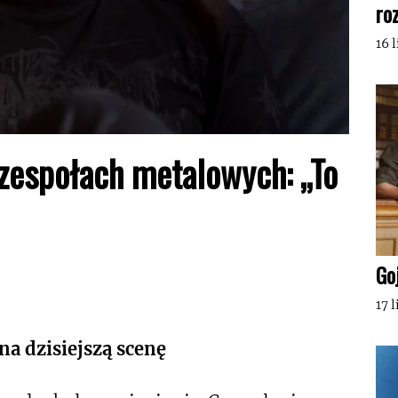
ro
16 
zespołach metalowych: „To
Go
17 
a dzisiejszą scenę