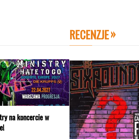
RECENZJE
try na koncercie w
e!