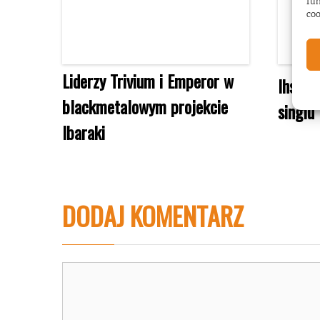
fun
coo
Liderzy Trivium i Emperor w
Ihsahn
blackmetalowym projekcie
singlu
Ibaraki
DODAJ KOMENTARZ
Komentarz