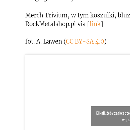
Merch Trivium, w tym koszulki, bluzy
RockMetalshop.pl via [
link
]
fot. A. Lawen (
CC BY-SA 4.0
)
Kliknij, żeby zaakcept
włącz