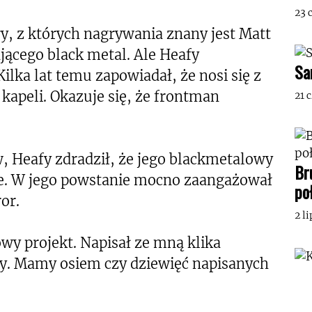
23 
y, z których nagrywania znany jest Matt
jącego black metal. Ale Heafy
Sa
Kilka lat temu zapowiadał, że nosi się z
apeli. Okazuje się, że frontman
21 
, Heafy zdradził, że jego blackmetalowy
Br
ne. W jego powstanie mocno zaangażował
po
or.
2 l
y projekt. Napisał ze mną klika
py. Mamy osiem czy dziewięć napisanych