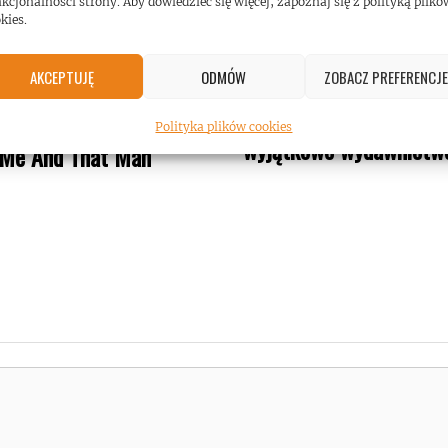
kcjonalności strony. Aby dowiedzieć się więcej, zapoznaj się z polityką plikó
kies.
AKCEPTUJĘ
ODMÓW
ZOBACZ PREFERENCJE
Behemoth zapowiada
 (Emperor) w nowym
Polityka plików cookies
wyjątkowe wydawnictw
 Me And That Man