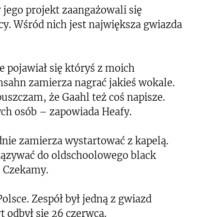
 jego projekt zaangażowali się
cy. Wśród nich jest największa gwiazda
pojawiał się któryś z moich
sahn zamierza nagrać jakieś wokale.
puszczam, że Gaahl też coś napisze.
nych osób – zapowiada Heafy.
dnie zamierza wystartować z kapelą.
wiązywać do oldschoolowego black
. Czekamy.
olsce. Zespół był jedną z gwiazd
t odbył się 26 czerwca.