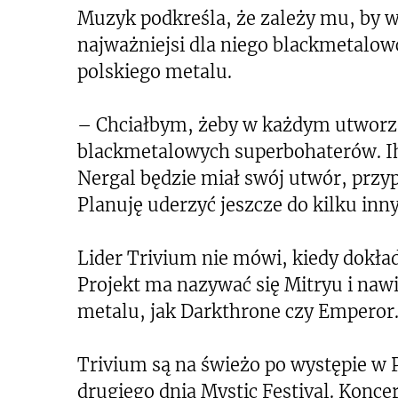
Muzyk podkreśla, że zależy mu, by w
najważniejsi dla niego blackmetalow
polskiego metalu.
– Chciałbym, żeby w każdym utworze 
blackmetalowych superbohaterów. Ih
Nergal będzie miał swój utwór, przy
Planuję uderzyć jeszcze do kilku in
Lider Trivium nie mówi, kiedy dokła
Projekt ma nazywać się Mitryu i na
metalu, jak Darkthrone czy Emperor
Trivium są na świeżo po występie w P
drugiego dnia Mystic Festival. Koncer