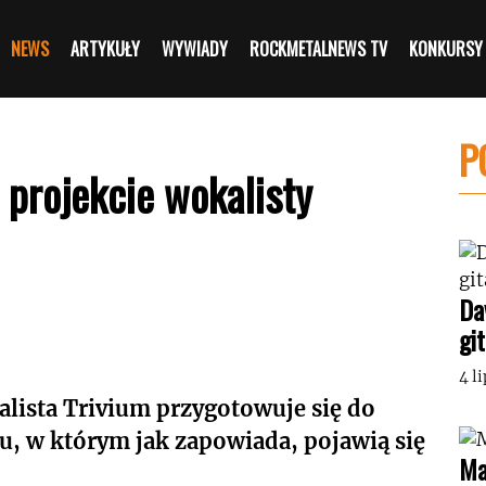
NEWS
ARTYKUŁY
WYWIADY
ROCKMETALNEWS TV
KONKURSY
P
 projekcie wokalisty
Da
gi
4 l
alista Trivium przygotowuje się do
, w którym jak zapowiada, pojawią się
Ma