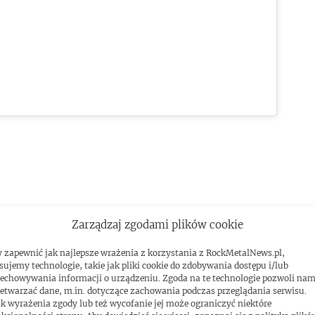
Zarządzaj zgodami plików cookie
 zapewnić jak najlepsze wrażenia z korzystania z RockMetalNews.pl,
sujemy technologie, takie jak pliki cookie do zdobywania dostępu i/lub
echowywania informacji o urządzeniu. Zgoda na te technologie pozwoli na
etwarzać dane, m.in. dotyczące zachowania podczas przeglądania serwisu.
k wyrażenia zgody lub też wycofanie jej może ograniczyć niektóre