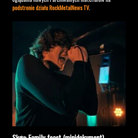
podstronie działu RockMetalNews TV
.
Skøv: Family feast (minidokument)