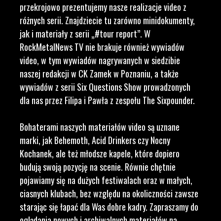
przekrojowo prezentujemy nasze realizacje video z
różnych serii. Znajdziecie tu zarówno minidokumenty,
jak i materiały z serii „#tour report”. W
RockMetalNews TV nie brakuje również wywiadów
video, w tym wywiadów nagrywanych w siedzibie
naszej redakcji w CK Zamek w Poznaniu, a także
wywiadów z serii Six Questions Show prowadzonych
dla nas przez Filipa i Pawła z zespołu The Sixpounder.
Bohaterami naszych materiałów video są uznane
marki, jak Behemoth, Acid Drinkers czy Nocny
Kochanek, ale też młodsze kapele, które dopiero
budują swoją pozycję na scenie. Równie chętnie
pojawiamy się na dużych festiwalach oraz w małych,
ciasnych klubach, bez względu na okoliczności zawsze
starając się łapać dla Was dobre kadry. Zapraszamy do
oglądania nowych i archiwalnych materiałów na