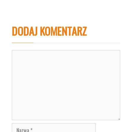
DODAJ KOMENTARZ
Komentarz
Nazwa