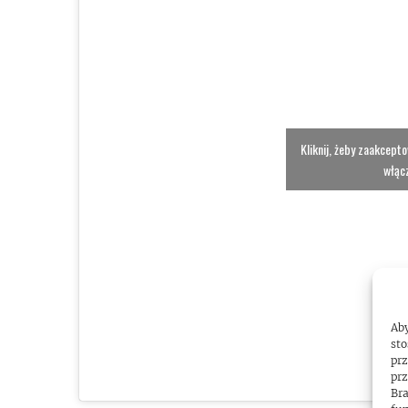
Kliknij, żeby zaakcept
włącz
Aby
sto
prz
prz
Bra