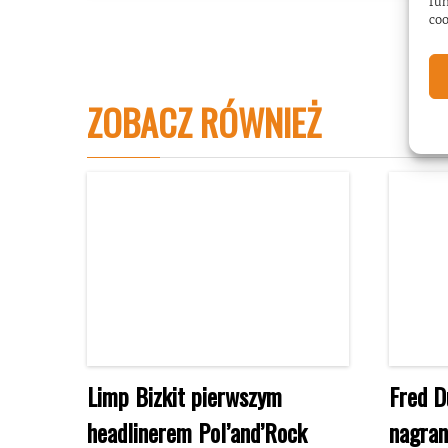
fun
coo
ZOBACZ RÓWNIEŻ
Limp Bizkit pierwszym
Fred D
headlinerem Pol’and’Rock
nagran