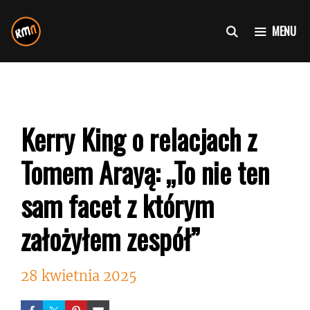
Przejdź
do
MENU
treści
Kerry King o relacjach z
Tomem Arayą: „To nie ten
sam facet z którym
założyłem zespół”
28 kwietnia 2025