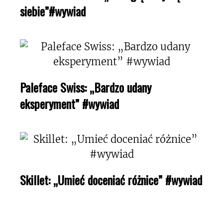
siebie”#wywiad
Paleface Swiss: „Bardzo udany
eksperyment” #wywiad
Skillet: „Umieć doceniać różnice” #wywiad