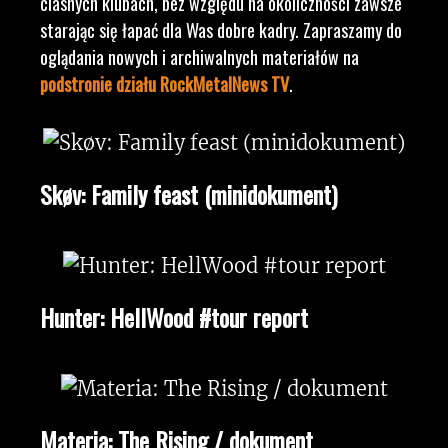
ciasnych klubach, bez względu na okoliczności zawsze
starając się łapać dla Was dobre kadry. Zapraszamy do
oglądania nowych i archiwalnych materiałów na
podstronie działu RockMetalNews TV
.
Skøv: Family feast (minidokument)
Hunter: HellWood #tour report
Materia: The Rising / dokument