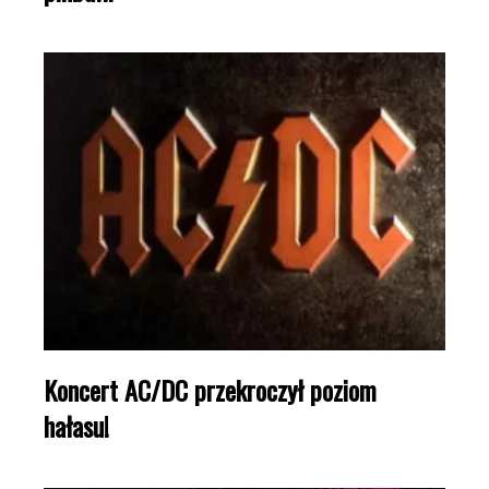
Koncert AC/DC przekroczył poziom
hałasu!