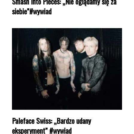
Smash Into Pieces: „Nie oglądamy się za
siebie”#wywiad
Paleface Swiss: „Bardzo udany
eksperyment” #wywiad