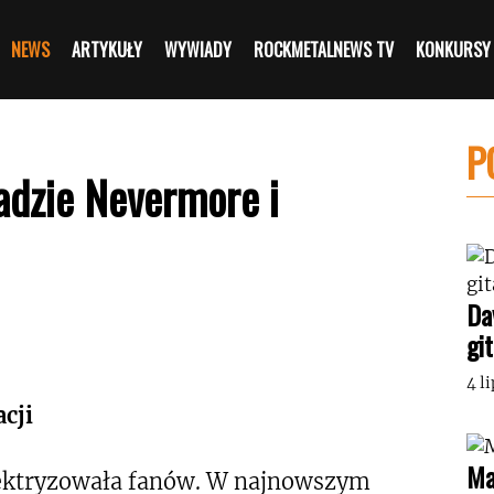
NEWS
ARTYKUŁY
WYWIADY
ROCKMETALNEWS TV
KONKURSY
P
adzie Nevermore i
Da
gi
4 l
cji
Ma
ektryzowała fanów. W najnowszym