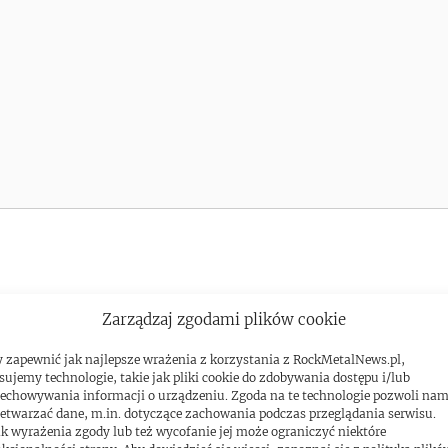
Zarządzaj zgodami plików cookie
 zapewnić jak najlepsze wrażenia z korzystania z RockMetalNews.pl,
sujemy technologie, takie jak pliki cookie do zdobywania dostępu i/lub
echowywania informacji o urządzeniu. Zgoda na te technologie pozwoli na
etwarzać dane, m.in. dotyczące zachowania podczas przeglądania serwisu.
k wyrażenia zgody lub też wycofanie jej może ograniczyć niektóre