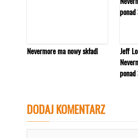
Nevermore ma nowy skład!
Jeff L
Neverm
ponad 
DODAJ KOMENTARZ
Komentarz