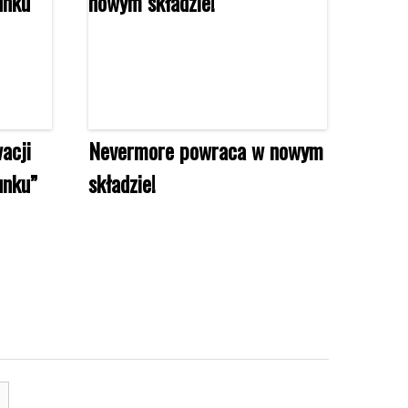
acji
Nevermore powraca w nowym
unku”
składzie!