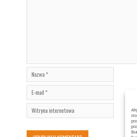
Nazwa
E-
mail
Witryna
Aby
internetowa
sto
prz
prz
Bra