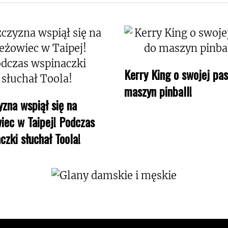
Kerry King o swojej pas
maszyn pinball!
zna wspiął się na
iec w Taipej! Podczas
czki słuchał Toola!