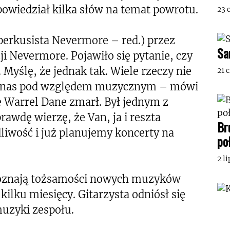
powiedział kilka słów na temat powrotu.
23 
erkusista Nevermore – red.) przez
Sa
ji Nevermore. Pojawiło się pytanie, czy
 Myślę, że jednak tak. Wiele rzeczy nie
21 
ez nas pod względem muzycznym – mówi
e Warrel Dane zmarł. Był jednym z
rawdę wierzę, że Van, ja i reszta
Br
iwość i już planujemy koncerty na
po
2 l
 poznają tożsamości nowych muzyków
ilku miesięcy. Gitarzysta odniósł się
uzyki zespołu.