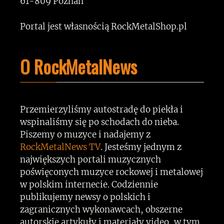
61-809 Poznań
Portal jest własnością RockMetalShop.pl
O RockMetalNews
Przemierzyliśmy autostradę do piekła i
wspinaliśmy się po schodach do nieba.
Piszemy o muzyce i nadajemy z
RockMetalNews TV
. Jesteśmy jednym z
największych portali muzycznych
poświęconych muzyce rockowej i metalowej
w polskim internecie. Codziennie
publikujemy newsy o polskich i
zagranicznych wykonawcach, obszerne
autorskie artykuły i materiały video, w tym