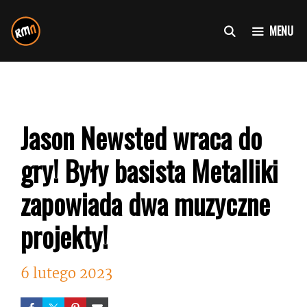
Przejdź
do
MENU
treści
Jason Newsted wraca do
gry! Były basista Metalliki
zapowiada dwa muzyczne
projekty!
6 lutego 2023