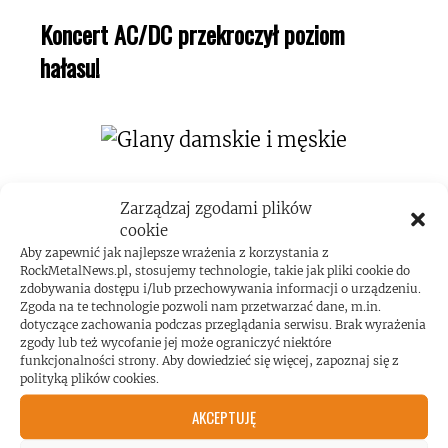
Koncert AC/DC przekroczył poziom
hałasu!
Zarządzaj zgodami plików
cookie
Aby zapewnić jak najlepsze wrażenia z korzystania z
ROCKMETALNEWS TV
RockMetalNews.pl, stosujemy technologie, takie jak pliki cookie do
zdobywania dostępu i/lub przechowywania informacji o urządzeniu.
Zgoda na te technologie pozwoli nam przetwarzać dane, m.in.
dotyczące zachowania podczas przeglądania serwisu. Brak wyrażenia
zgody lub też wycofanie jej może ograniczyć niektóre
funkcjonalności strony. Aby dowiedzieć się więcej, zapoznaj się z
JESTEŚMY BLISKO
polityką plików cookies.
AKCEPTUJĘ
ZESPOŁÓW, KONCERTÓW I