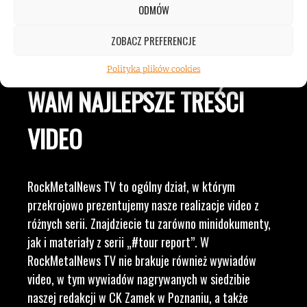
ODMÓW
LUDZI ZWIĄZANYCH Z
ZOBACZ PREFERENCJE
MUZYKĄ, BY DOSTARCZAĆ
Polityka plików cookies
WAM NAJLEPSZE TREŚCI
VIDEO
RockMetalNews TV to ogólny dział, w którym
przekrojowo prezentujemy nasze realizacje video z
różnych serii. Znajdziecie tu zarówno minidokumenty,
jak i materiały z serii „#tour report”. W
RockMetalNews TV nie brakuje również wywiadów
video, w tym wywiadów nagrywanych w siedzibie
naszej redakcji w CK Zamek w Poznaniu, a także