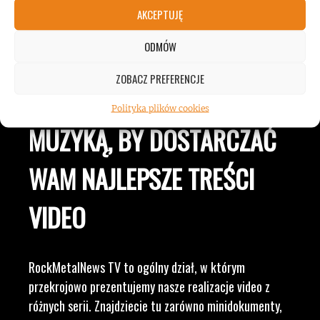
JESTEŚMY BLISKO
AKCEPTUJĘ
ODMÓW
ZESPOŁÓW, KONCERTÓW I
ZOBACZ PREFERENCJE
LUDZI ZWIĄZANYCH Z
Polityka plików cookies
MUZYKĄ, BY DOSTARCZAĆ
WAM NAJLEPSZE TREŚCI
VIDEO
RockMetalNews TV to ogólny dział, w którym
przekrojowo prezentujemy nasze realizacje video z
różnych serii. Znajdziecie tu zarówno minidokumenty,