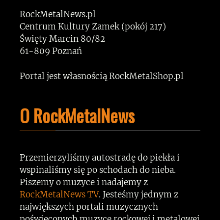
RockMetalNews.pl
Centrum Kultury Zamek (pokój 217)
Święty Marcin 80/82
61-809 Poznań
Portal jest własnością RockMetalShop.pl
O RockMetalNews
Przemierzyliśmy autostradę do piekła i
wspinaliśmy się po schodach do nieba.
Piszemy o muzyce i nadajemy z
RockMetalNews TV
. Jesteśmy jednym z
największych portali muzycznych
poświęconych muzyce rockowej i metalowej