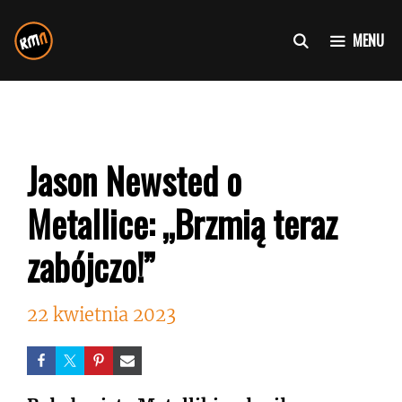
Przejdź
do
MENU
treści
Jason Newsted o
Metallice: „Brzmią teraz
zabójczo!”
22 kwietnia 2023