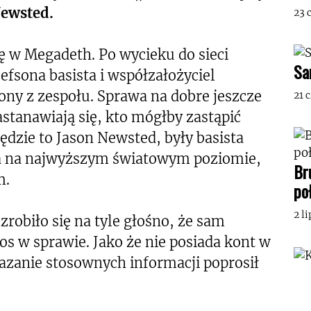
Newsted.
23 
ę w Megadeth. Po wycieku do sieci
Sa
fsona basista i współzałożyciel
ny z zespołu. Sprawa na dobre jeszcze
21 
astanawiają się, kto mógłby zastąpić
ędzie to Jason Newsted, były basista
 gra na najwyższym światowym poziomie,
Br
m.
po
2 l
robiło się na tyle głośno, że sam
s w sprawie. Jako że nie posiada kont w
azanie stosownych informacji poprosił