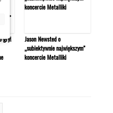
w
 gry!
Jason Newsted o
„subiektywnie największym”
ne
koncercie Metalliki