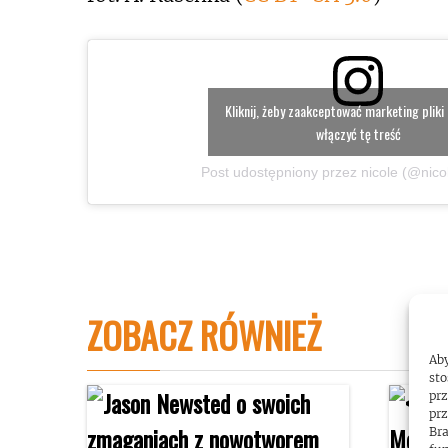
Kliknij, żeby zaakceptować marketing pliki 
włączyć tę treść
Post udostępniony przez nicole (@nic
ZOBACZ RÓWNIEŻ
Aby
sto
prz
prz
Bra