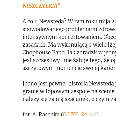
NISZCZYŁEM”
A co u Newsteda? W tym roku mija 20 l
spowodowanego problemami zdrowo
intensywnym koncertowaniem. Obecn
zasadach. Ma wykonującą o wiele lże
Chophouse Band. Jak zdradził w jed
jest szczęśliwy i nie żałuje tego, że 
szczytowym momencie swojej karier
Jedno jest pewne: historia Newsteda
granie w topowym zespole na scenie 
należy się za nią szacunek, o czym 
fot. A. Raschka (
CC BY-SA 3.0
)