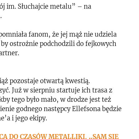
ój im. Słuchajcie metalu” – na
.
omniała fanom, że jej mąż nie udziela
, by ostrożnie podchodzili do fejkowych
artner.
ąż pozostaje otwartą kwestią.
ć. Już w sierpniu startuje ich trasa z
kby tego było mało, w drodze jest też
ienie godnego następcy Ellefsona będzie
’a i jego ekipy.
CA DO CZASÓW METALLIKI. „SAM SIĘ