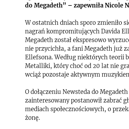
do Megadeth” – zapewniła Nicole 
W ostatnich dniach sporo zmieniło si
nagrań kompromitujących Davida Elle
Megadeth został ekspresowo wyrzuco
nie przycichła, a fani Megadeth już z
Ellefsona. Według niektórych teorii b
Metalliki, który choć od 20 lat nie
wciąż pozostaje aktywnym muzykie
O dołączeniu Newsteda do Megadeth z
zainteresowany postanowił zabrać gło
mediach społecznościowych, o przek
żonę.