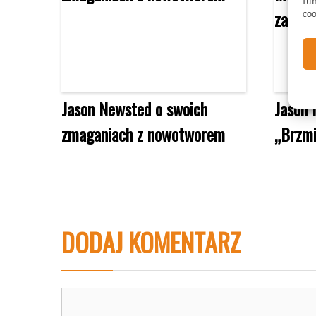
fun
coo
Jason Newsted o swoich
Jason 
zmaganiach z nowotworem
„Brzmi
DODAJ KOMENTARZ
Komentarz