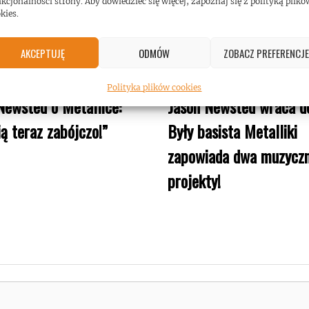
kcjonalności strony. Aby dowiedzieć się więcej, zapoznaj się z polityką plikó
kies.
AKCEPTUJĘ
ODMÓW
ZOBACZ PREFERENCJE
Polityka plików cookies
Newsted o Metallice:
Jason Newsted wraca do
ą teraz zabójczo!”
Były basista Metalliki
zapowiada dwa muzycz
projekty!