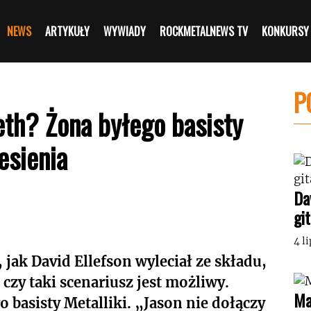
NEWS
ARTYKUŁY
WYWIADY
ROCKMETALNEWS TV
KONKURSY
P
th? Żona byłego basisty
esienia
Da
gi
4 l
jak David Ellefson wyleciał ze składu,
 czy taki scenariusz jest możliwy.
Ma
o basisty Metalliki. „Jason nie dołączy