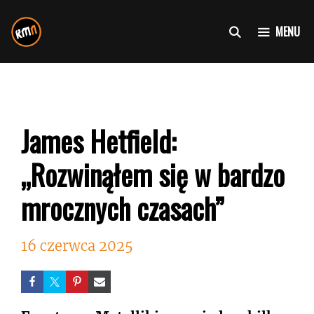
Przejdź
do
MENU
treści
James Hetfield:
„Rozwinąłem się w bardzo
mrocznych czasach”
16 czerwca 2025