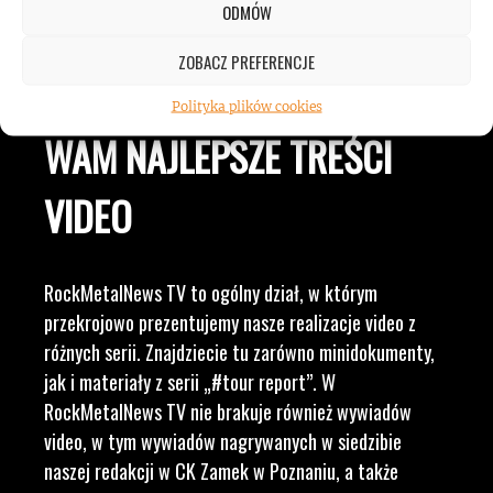
ODMÓW
LUDZI ZWIĄZANYCH Z
ZOBACZ PREFERENCJE
MUZYKĄ, BY DOSTARCZAĆ
Polityka plików cookies
WAM NAJLEPSZE TREŚCI
VIDEO
RockMetalNews TV to ogólny dział, w którym
przekrojowo prezentujemy nasze realizacje video z
różnych serii. Znajdziecie tu zarówno minidokumenty,
jak i materiały z serii „#tour report”. W
RockMetalNews TV nie brakuje również wywiadów
video, w tym wywiadów nagrywanych w siedzibie
naszej redakcji w CK Zamek w Poznaniu, a także