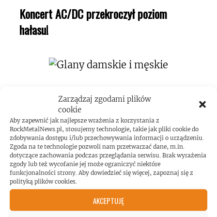
Koncert AC/DC przekroczył poziom
hałasu!
Zarządzaj zgodami plików
cookie
Aby zapewnić jak najlepsze wrażenia z korzystania z
ROCKMETALNEWS TV
RockMetalNews.pl, stosujemy technologie, takie jak pliki cookie do
zdobywania dostępu i/lub przechowywania informacji o urządzeniu.
Zgoda na te technologie pozwoli nam przetwarzać dane, m.in.
dotyczące zachowania podczas przeglądania serwisu. Brak wyrażenia
zgody lub też wycofanie jej może ograniczyć niektóre
JESTEŚMY BLISKO
funkcjonalności strony. Aby dowiedzieć się więcej, zapoznaj się z
polityką plików cookies.
ZESPOŁÓW, KONCERTÓW I
AKCEPTUJĘ