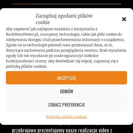
Zarządzaj zgodami plików
JESTEŚMY BLISKO
cookie
Aby zapewnić jak najlepsze wrażenia z korzystania z
ZESPOŁÓW, KONCERTÓW I
RockMetalNews.pl, stosujemy technologie, takie jak pliki cookie do
zdobywania dostępu i/lub przechowywania informacji o urządzeniu.
Zgoda na te technologie pozwoli nam przetwarzać dane, m.in.
LUDZI ZWIĄZANYCH Z
dotyczące zachowania podczas przeglądania serwisu. Brak wyrażenia
zgody lub też wycofanie jej może ograniczyć niektóre
funkcjonalności strony. Aby dowiedzieć się więcej, zapoznaj się z
MUZYKĄ, BY DOSTARCZAĆ
polityką plików cookies.
AKCEPTUJĘ
WAM NAJLEPSZE TREŚCI
ODMÓW
VIDEO
ZOBACZ PREFERENCJE
Polityka plików cookies
RockMetalNews TV to ogólny dział, w którym
przekrojowo prezentujemy nasze realizacje video z