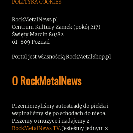
POLITYKA COOKIES
RockMetalNews.pl
Centrum Kultury Zamek (pokój 217)
Święty Marcin 80/82
61-809 Poznań
Portal jest własnością RockMetalShop.pl
O RockMetalNews
Przemierzyliśmy autostradę do piekła i
wspinaliśmy się po schodach do nieba.
Piszemy o muzyce i nadajemy z
RockMetalNews TV
. Jesteśmy jednym z