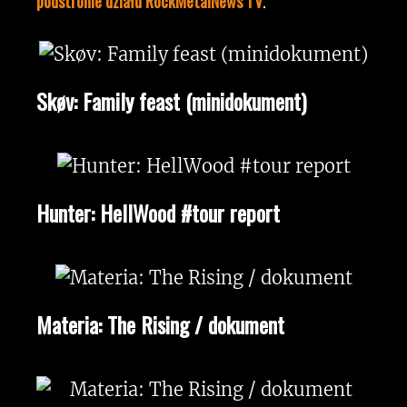
podstronie działu RockMetalNews TV
.
Skøv: Family feast (minidokument)
Hunter: HellWood #tour report
Materia: The Rising / dokument