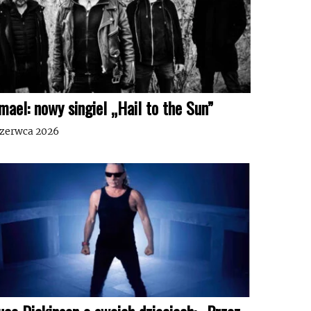
mael: nowy singiel „Hail to the Sun”
czerwca 2026