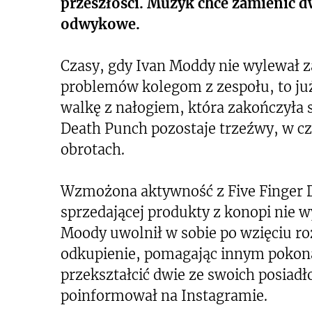
przeszłości. Muzyk chce zamienić d
odwykowe.
Czasy, gdy Ivan Moddy nie wylewał z
problemów kolegom z zespołu, to już 
walkę z nałogiem, która zakończyła 
Death Punch pozostaje trzeźwy, w 
obrotach.
Wzmożona aktywność z Five Finger D
sprzedającej produkty z konopi nie w
Moody uwolnił w sobie po wzięciu r
odkupienie, pomagając innym pokon
przekształcić dwie ze swoich posiad
poinformował na Instagramie.