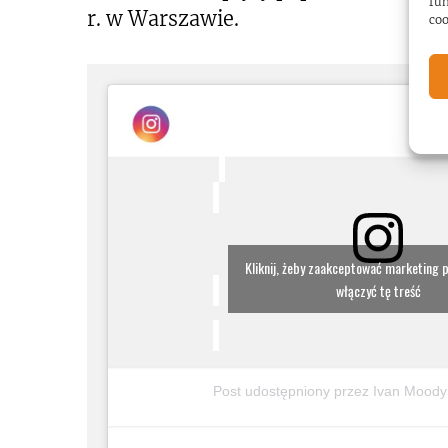
fun
r. w Warszawie.
coo
Kliknij, żeby zaakceptować marketing pl
włączyć tę treść
Post udostępniony przez Ivan Mood