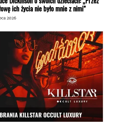
uce Dickinson o swoich dzieciach: „Przez
łowę ich życia nie było mnie z nimi”
ipca 2026