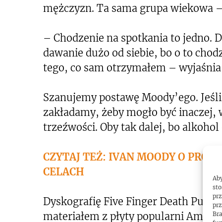
mężczyzn. Ta sama grupa wiekowa –
– Chodzenie na spotkania to jedno. 
dawanie dużo od siebie, bo o to chod
tego, co sam otrzymałem – wyjaśni
Szanujemy postawę Moody’ego. Jeśli 
zakładamy, żeby mogło być inaczej, 
trzeźwości. Oby tak dalej, bo alkoho
CZYTAJ TEŻ: IVAN MOODY O PRO
CELACH
Aby
sto
prz
Dyskografię Five Finger Death Punc
prz
Bra
materiałem z płyty popularni Ameryk