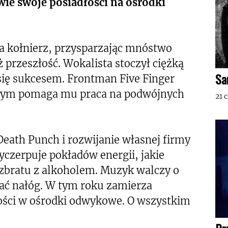
wie swoje posiadłości na ośrodki
a kołnierz, przysparzając mnóstwo
przeszłość. Wokalista stoczył ciężką
Sa
się sukcesem. Frontman Five Finger
czym pomaga mu praca na podwójnych
21 
eath Punch i rozwijanie własnej firmy
yczerpuje pokładów energii, jakie
ozbratu z alkoholem. Muzyk walczy o
ać nałóg. W tym roku zamierza
łości w ośrodki odwykowe. O wszystkim