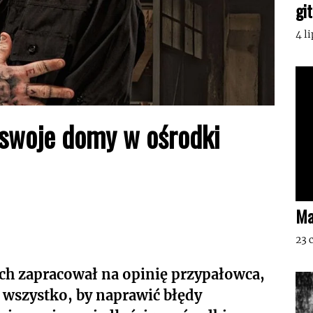
gi
4 l
 swoje domy w ośrodki
Ma
23 
ch zapracował na opinię przypałowca,
i wszystko, by naprawić błędy