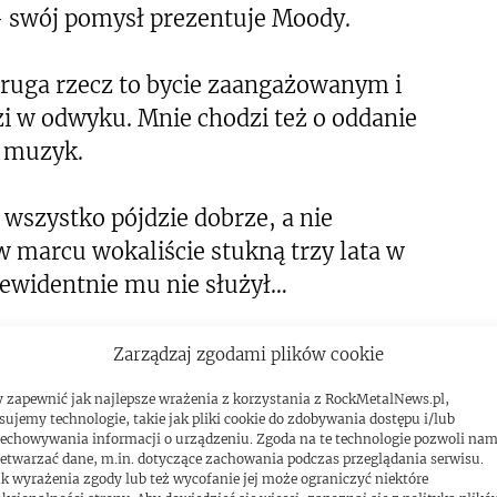
 swój pomysł prezentuje Moody.
Druga rzecz to bycie zaangażowanym i
zi w odwyku. Mnie chodzi też o oddanie
a muzyk.
wszystko pójdzie dobrze, a nie
w marcu wokaliście stukną trzy lata w
l ewidentnie mu nie służył…
BLEMACH Z ALKOHOLEM I NOWYCH
Zarządzaj zgodami plików cookie
 zapewnić jak najlepsze wrażenia z korzystania z RockMetalNews.pl,
sujemy technologie, takie jak pliki cookie do zdobywania dostępu i/lub
echowywania informacji o urządzeniu. Zgoda na te technologie pozwoli na
h zamyka ubiegłoroczny album „F8”. Z
etwarzać dane, m.in. dotyczące zachowania podczas przeglądania serwisu.
k wyrażenia zgody lub też wycofanie jej może ograniczyć niektóre
anie wystąpili w Polsce 12 lutego 2020