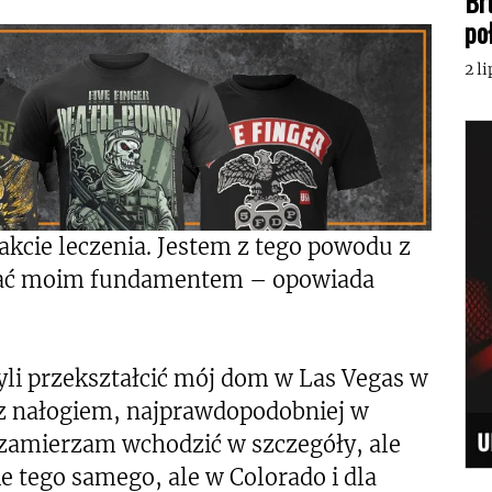
Br
po
2 l
rakcie leczenia. Jestem z tego powodu z
zwać moim fundamentem – opowiada
yli przekształcić mój dom w Las Vegas w
z nałogiem, najprawdopodobniej w
 zamierzam wchodzić w szczegóły, ale
nie tego samego, ale w Colorado i dla