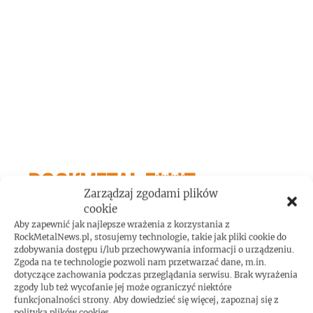
ROCKMETAL F***T
Zarządzaj zgodami plików
cookie
Aby zapewnić jak najlepsze wrażenia z korzystania z
RockMetalNews.pl, stosujemy technologie, takie jak pliki cookie do
zdobywania dostępu i/lub przechowywania informacji o urządzeniu.
Zgoda na te technologie pozwoli nam przetwarzać dane, m.in.
dotyczące zachowania podczas przeglądania serwisu. Brak wyrażenia
zgody lub też wycofanie jej może ograniczyć niektóre
Gary Holt: biografia gitarzysty dostępna w
funkcjonalności strony. Aby dowiedzieć się więcej, zapoznaj się z
polityką plików cookies.