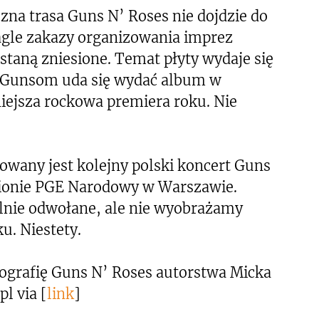
zna trasa Guns N’ Roses nie dojdzie do
nagle zakazy organizowania imprez
taną zniesione. Temat płyty wydaje się
śli Gunsom uda się wydać album w
niejsza rockowa premiera roku. Nie
wany jest kolejny polski koncert Guns
dionie PGE Narodowy w Warszawie.
jalnie odwołane, ale nie wyobrażamy
u. Niestety.
iografię Guns N’ Roses autorstwa Micka
l via [
link
]