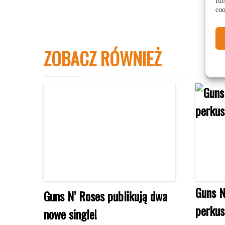
fun
coo
ZOBACZ RÓWNIEŻ
Guns N
Guns N’ Roses publikują dwa
perkus
nowe single!