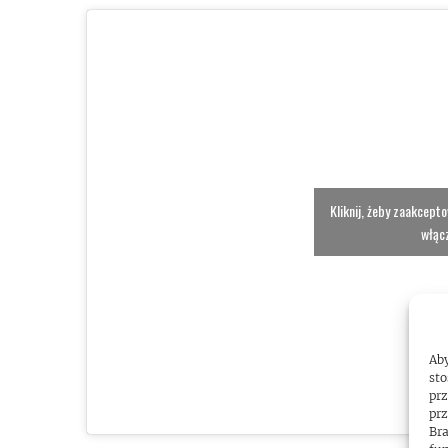
Kliknij, żeby zaakcept
włącz
Aby
sto
prz
prz
Bra