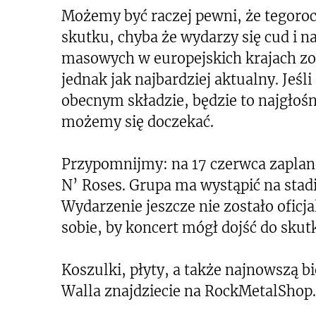
Możemy być raczej pewni, że tegoroc
skutku, chyba że wydarzy się cud i 
masowych w europejskich krajach zos
jednak jak najbardziej aktualny. Je
obecnym składzie, będzie to najgłoś
możemy się doczekać.
Przypomnijmy: na 17 czerwca zaplano
N’ Roses. Grupa ma wystąpić na sta
Wydarzenie jeszcze nie zostało ofic
sobie, by koncert mógł dojść do skutk
Koszulki, płyty, a także najnowszą b
Walla znajdziecie na RockMetalShop.p