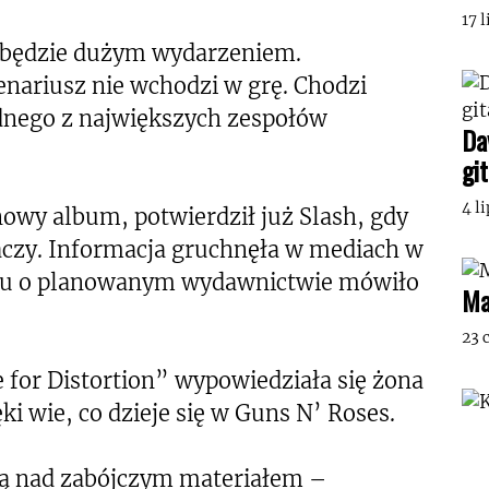
17 
 będzie dużym wydarzeniem.
enariusz nie wchodzi w grę. Chodzi
dnego z największych zespołów
Da
gi
4 l
owy album, potwierdził już Slash, gdy
aczy. Informacja gruchnęła w mediach w
zasu o planowanym wydawnictwie mówiło
Ma
23 
 for Distortion” wypowiedziała się żona
ki wie, co dzieje się w Guns N’ Roses.
ją nad zabójczym materiałem –