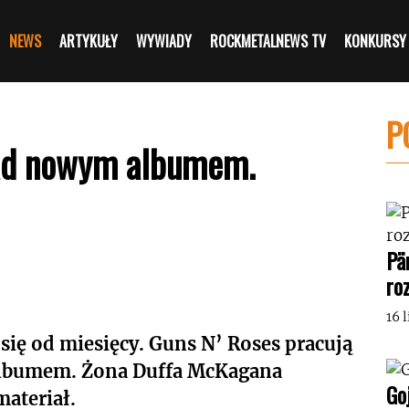
NEWS
ARTYKUŁY
WYWIADY
ROCKMETALNEWS TV
KONKURSY
P
nad nowym albumem.
Pä
ro
16 
 się od miesięcy. Guns N’ Roses pracują
lbumem. Żona Duffa McKagana
Go
materiał.