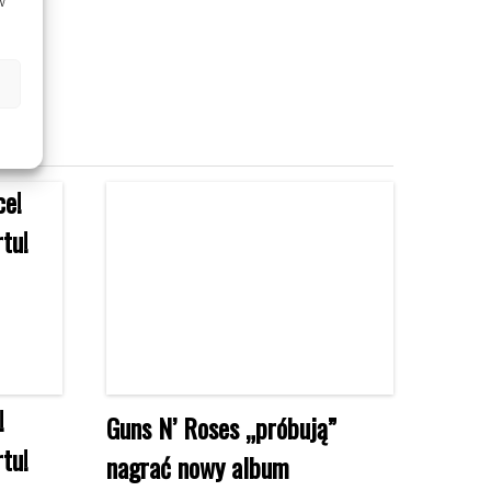
w
!
Guns N’ Roses „próbują”
tu!
nagrać nowy album