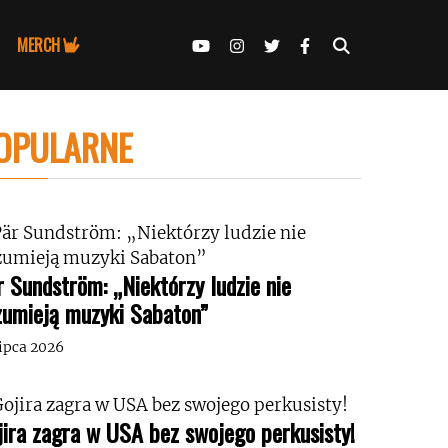
MERCH
OPULARNE
r Sundström: „Niektórzy ludzie nie
zumieją muzyki Sabaton”
lipca 2026
jira zagra w USA bez swojego perkusisty!