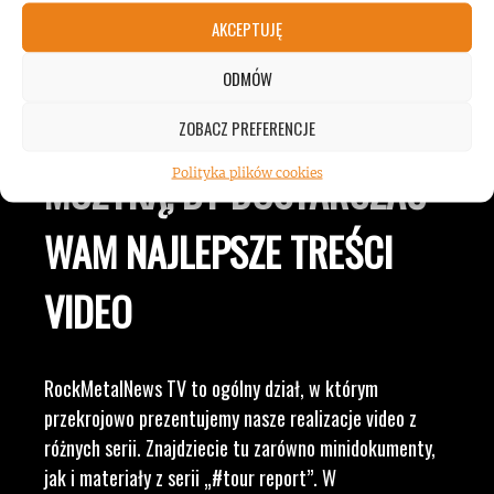
JESTEŚMY BLISKO
AKCEPTUJĘ
ZESPOŁÓW, KONCERTÓW I
ODMÓW
LUDZI ZWIĄZANYCH Z
ZOBACZ PREFERENCJE
MUZYKĄ, BY DOSTARCZAĆ
Polityka plików cookies
WAM NAJLEPSZE TREŚCI
VIDEO
RockMetalNews TV to ogólny dział, w którym
przekrojowo prezentujemy nasze realizacje video z
różnych serii. Znajdziecie tu zarówno minidokumenty,
jak i materiały z serii „#tour report”. W