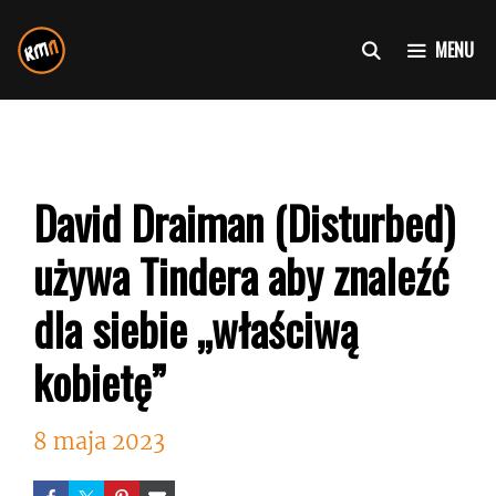
Przejdź
do
MENU
treści
David Draiman (Disturbed)
używa Tindera aby znaleźć
dla siebie „właściwą
kobietę”
8 maja 2023