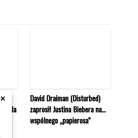
ed)
David Draiman (Disturbed)
źć dla
zaprosił Justina Biebera na…
ę”
wspólnego „papierosa”
m