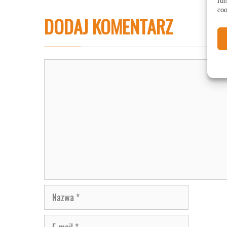
fun
coo
DODAJ KOMENTARZ
Komentarz
Nazwa
E-