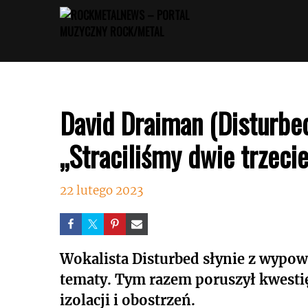
Przejdź
do
treści
David Draiman (Disturbed
„Straciliśmy dwie trzecie
22 lutego 2023
Wokalista Disturbed słynie z wypow
tematy. Tym razem poruszył kwesti
izolacji i obostrzeń.