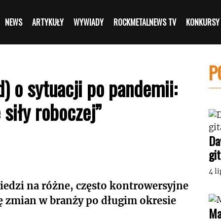
NEWS
ARTYKUŁY
WYWIADY
ROCKMETALNEWS TV
KONKURSY
P
) o sytuacji po pandemii:
 siły roboczej”
Da
gi
4 l
iedzi na różne, często kontrowersyjne
ę zmian w branży po długim okresie
Ma