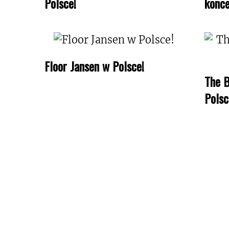
Polsce!
konce
Floor Jansen w Polsce!
The B
Polsc