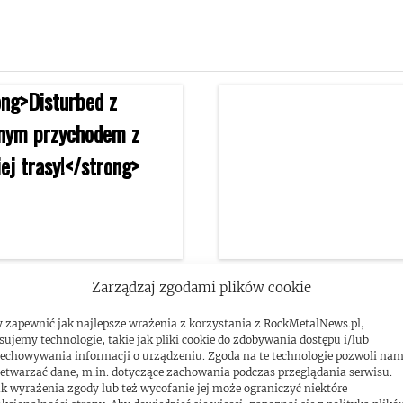
bed z ogromnym
David Draiman (Disturb
Zarządzaj zgodami plików cookie
odem z ostatniej trasy!
używa Tindera aby znale
 zapewnić jak najlepsze wrażenia z korzystania z RockMetalNews.pl,
sujemy technologie, takie jak pliki cookie do zdobywania dostępu i/lub
siebie „właściwą kobiet
echowywania informacji o urządzeniu. Zgoda na te technologie pozwoli na
etwarzać dane, m.in. dotyczące zachowania podczas przeglądania serwisu.
k wyrażenia zgody lub też wycofanie jej może ograniczyć niektóre