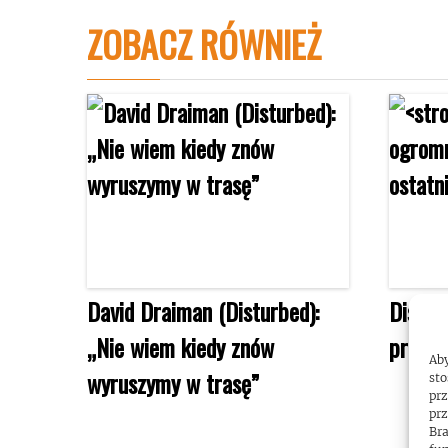
ZOBACZ RÓWNIEŻ
David Draiman (Disturbed):
Distur
„Nie wiem kiedy znów
przych
Aby
wyruszymy w trasę”
sto
prz
prz
Bra