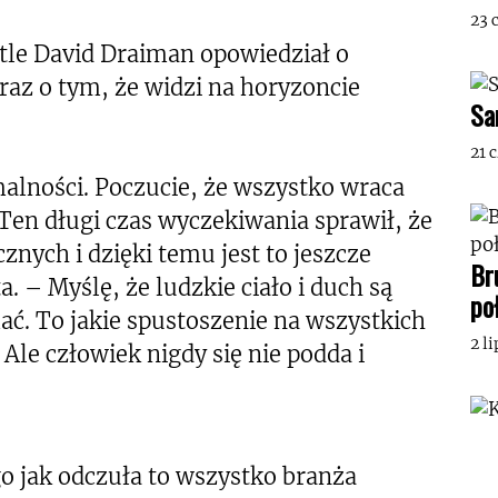
23 
tle David Draiman opowiedział o
raz o tym, że widzi na horyzoncie
Sa
21 
alności. Poczucie, że wszystko wraca
 Ten długi czas wyczekiwania sprawił, że
znych i dzięki temu jest to jeszcze
Br
. – Myślę, że ludzkie ciało i duch są
po
ać. To jakie spustoszenie na wszystkich
2 l
 Ale człowiek nigdy się nie podda i
go jak odczuła to wszystko branża