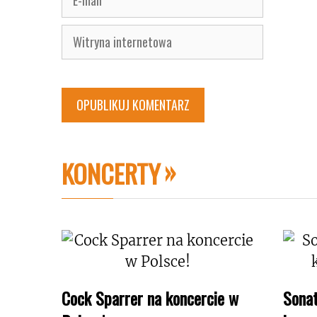
mail
Witryna
internetowa
KONCERTY
Cock Sparrer na koncercie w
Sonat