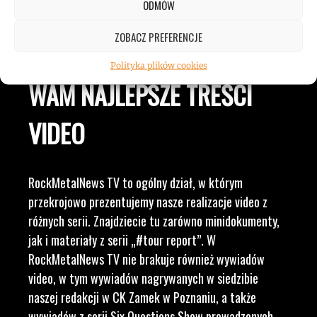
ODMÓW
LUDZI ZWIĄZANYCH Z
ZOBACZ PREFERENCJE
MUZYKĄ, BY DOSTARCZAĆ
Polityka plików cookies
WAM NAJLEPSZE TREŚCI
VIDEO
RockMetalNews TV to ogólny dział, w którym
przekrojowo prezentujemy nasze realizacje video z
różnych serii. Znajdziecie tu zarówno minidokumenty,
jak i materiały z serii „#tour report”. W
RockMetalNews TV nie brakuje również wywiadów
video, w tym wywiadów nagrywanych w siedzibie
naszej redakcji w CK Zamek w Poznaniu, a także
wywiadów z serii Six Questions Show prowadzonych