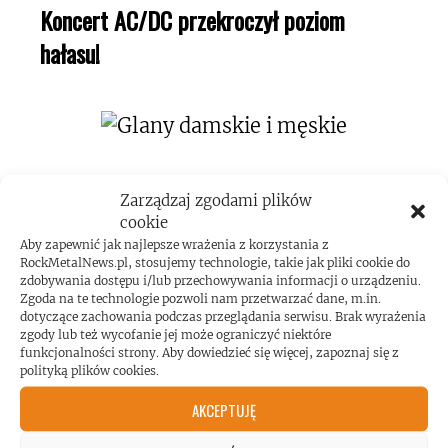
Koncert AC/DC przekroczył poziom
hałasu!
Zarządzaj zgodami plików
cookie
Aby zapewnić jak najlepsze wrażenia z korzystania z
ROCKMETALNEWS TV
RockMetalNews.pl, stosujemy technologie, takie jak pliki cookie do
zdobywania dostępu i/lub przechowywania informacji o urządzeniu.
Zgoda na te technologie pozwoli nam przetwarzać dane, m.in.
dotyczące zachowania podczas przeglądania serwisu. Brak wyrażenia
zgody lub też wycofanie jej może ograniczyć niektóre
JESTEŚMY BLISKO
funkcjonalności strony. Aby dowiedzieć się więcej, zapoznaj się z
polityką plików cookies.
ZESPOŁÓW, KONCERTÓW I
AKCEPTUJĘ