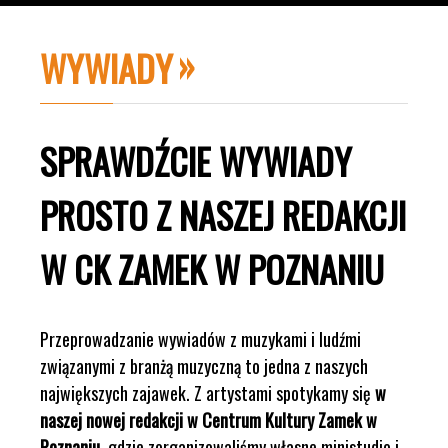
WYWIADY
SPRAWDŹCIE WYWIADY
PROSTO Z NASZEJ REDAKCJI
W CK ZAMEK W POZNANIU
Przeprowadzanie wywiadów z muzykami i ludźmi
związanymi z branżą muzyczną to jedna z naszych
największych zajawek. Z artystami spotykamy się
w
naszej nowej redakcji w Centrum Kultury Zamek w
Poznaniu
, gdzie zorganizowaliśmy własne ministudio i