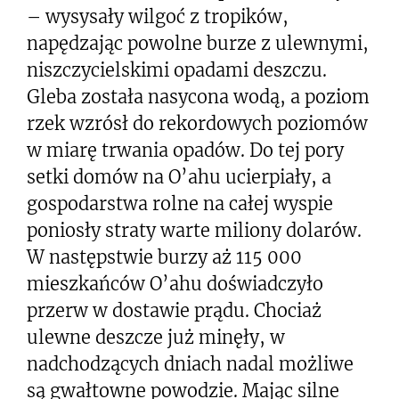
– wysysały wilgoć z tropików,
napędzając powolne burze z ulewnymi,
niszczycielskimi opadami deszczu.
Gleba została nasycona wodą, a poziom
rzek wzrósł do rekordowych poziomów
w miarę trwania opadów. Do tej pory
setki domów na O’ahu ucierpiały, a
gospodarstwa rolne na całej wyspie
poniosły straty warte miliony dolarów.
W następstwie burzy aż 115 000
mieszkańców O’ahu doświadczyło
przerw w dostawie prądu. Chociaż
ulewne deszcze już minęły, w
nadchodzących dniach nadal możliwe
są gwałtowne powodzie. Mając silne