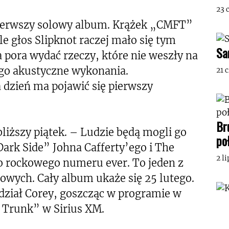
23 
pierwszy solowy album. Krążek „CMFT”
e głos Slipknot raczej mało się tym
Sa
 pora wydać rzeczy, które nie weszły na
jego akustyczne wykonania.
21 
 dzień ma pojawić się pierwszy
Br
liższy piątek. – Ludzie będą mogli go
po
Dark Side” Johna Cafferty’ego i The
2 l
o rockowego numeru ever. To jeden z
wych. Cały album ukaże się 25 lutego.
dział Corey, goszcząc w programie w
 Trunk” w Sirius XM.