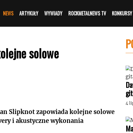
NEWS
ARTYKUŁY
WYWIADY
ROCKMETALNEWS TV
KONKURSY
P
kolejne solowe
Da
gi
4 l
tman Slipknot zapowiada kolejne solowe
very i akustyczne wykonania
Ma