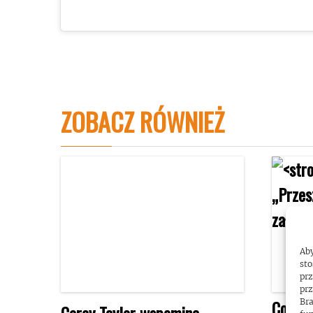
ZOBACZ RÓWNIEŻ
Aby
sto
prz
prz
Corey 
Bra
Corey Taylor wspomina