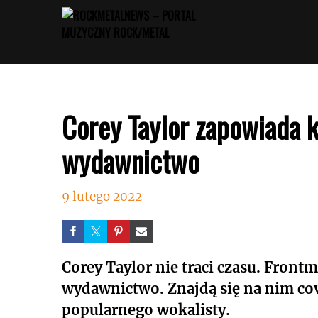
Przejdź
do
treści
Corey Taylor zapowiada 
wydawnictwo
9 lutego 2022
Corey Taylor nie traci czasu. Fron
wydawnictwo. Znajdą się na nim co
popularnego wokalisty.