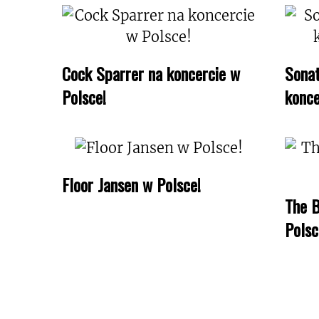
Cock Sparrer na koncercie w
Sonat
Polsce!
konce
Floor Jansen w Polsce!
The B
Polsc