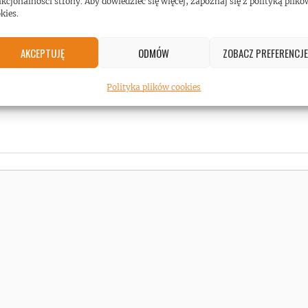
kcjonalności strony. Aby dowiedzieć się więcej, zapoznaj się z polityką plikó
e załamanie”
kies.
aktywności Stone Sour!
AKCEPTUJĘ
ODMÓW
ZOBACZ PREFERENCJE
Polityka plików cookies