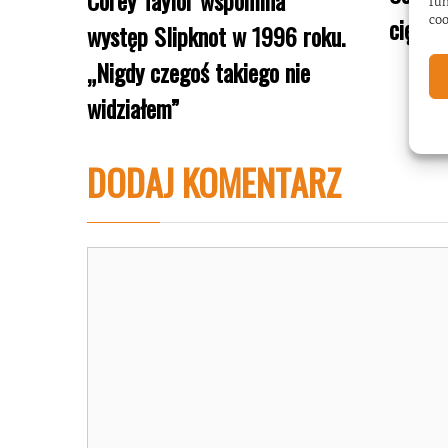
fun
ciężki
coo
występ Slipknot w 1996 roku.
„Nigdy czegoś takiego nie
widziałem”
DODAJ KOMENTARZ
Komentarz