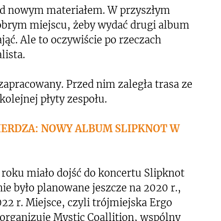
ad nowym materiałem. W przyszłym
brym miejscu, żeby wydać drugi album
ająć. Ale to oczywiście po rzeczach
lista.
apracowany. Przed nim zaległa trasa ze
olejnej płyty zespołu.
WIERDZA: NOWY ALBUM SLIPKNOT W
roku miało dojść do koncertu Slipknot
ie było planowane jeszcze na 2020 r.,
22 r. Miejsce, czyli trójmiejska Ergo
organizuje Mystic Coallition, wspólny