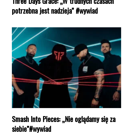
Three Days Grace: „W trudnych czasach
potrzebna jest nadzieja” #wywiad
Smash Into Pieces: „Nie oglądamy się za
siebie”#wywiad