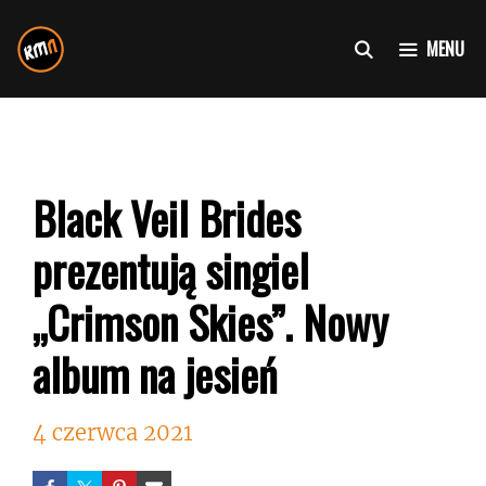
Przejdź
do
MENU
treści
Black Veil Brides
prezentują singiel
„Crimson Skies”. Nowy
album na jesień
4 czerwca 2021