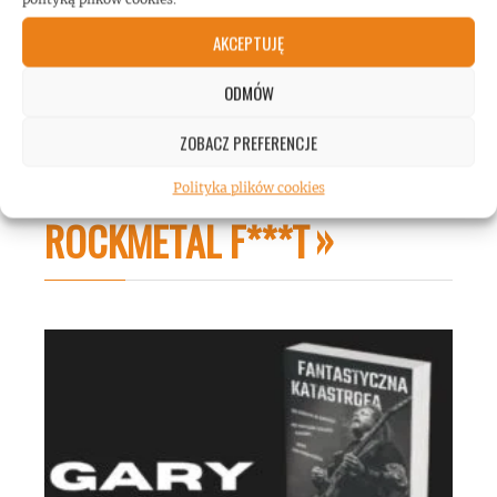
AKCEPTUJĘ
ODMÓW
ZOBACZ PREFERENCJE
Polityka plików cookies
ROCKMETAL F***T