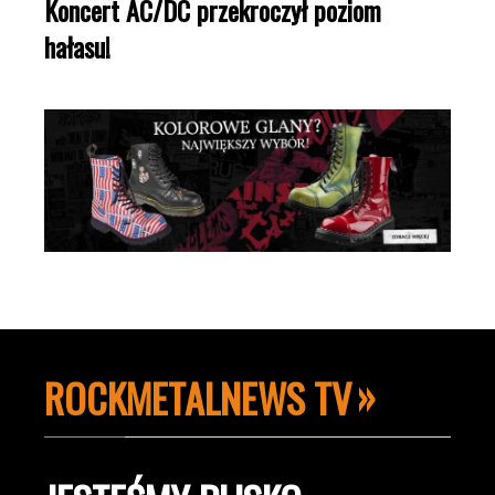
Koncert AC/DC przekroczył poziom
hałasu!
ROCKMETALNEWS TV