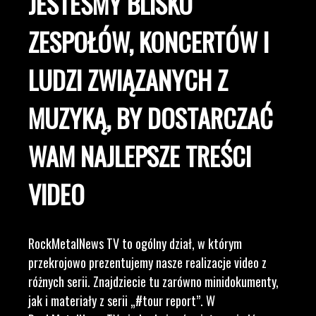
JESTEŚMY BLISKO
ZESPOŁÓW, KONCERTÓW I
LUDZI ZWIĄZANYCH Z
MUZYKĄ, BY DOSTARCZAĆ
WAM NAJLEPSZE TREŚCI
VIDEO
RockMetalNews TV to ogólny dział, w którym
przekrojowo prezentujemy nasze realizacje video z
różnych serii. Znajdziecie tu zarówno minidokumenty,
jak i materiały z serii „#tour report”. W