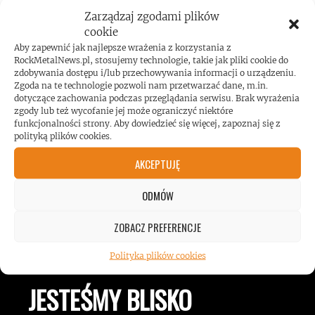
Zarządzaj zgodami plików
cookie
Aby zapewnić jak najlepsze wrażenia z korzystania z
Koncert AC/DC przekroczył poziom
RockMetalNews.pl, stosujemy technologie, takie jak pliki cookie do
hałasu!
zdobywania dostępu i/lub przechowywania informacji o urządzeniu.
Zgoda na te technologie pozwoli nam przetwarzać dane, m.in.
dotyczące zachowania podczas przeglądania serwisu. Brak wyrażenia
zgody lub też wycofanie jej może ograniczyć niektóre
funkcjonalności strony. Aby dowiedzieć się więcej, zapoznaj się z
polityką plików cookies.
AKCEPTUJĘ
ODMÓW
ROCKMETALNEWS TV
ZOBACZ PREFERENCJE
Polityka plików cookies
JESTEŚMY BLISKO