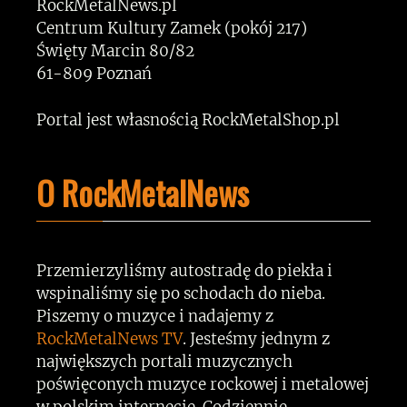
RockMetalNews.pl
Centrum Kultury Zamek (pokój 217)
Święty Marcin 80/82
61-809 Poznań
Portal jest własnością RockMetalShop.pl
O RockMetalNews
Przemierzyliśmy autostradę do piekła i
wspinaliśmy się po schodach do nieba.
Piszemy o muzyce i nadajemy z
RockMetalNews TV
. Jesteśmy jednym z
największych portali muzycznych
poświęconych muzyce rockowej i metalowej
w polskim internecie. Codziennie