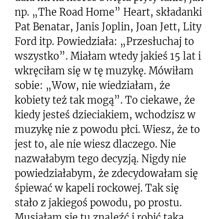
np. „The Road Home” Heart, składanki
Pat Benatar, Janis Joplin, Joan Jett, Lity
Ford itp. Powiedziała: „Przesłuchaj to
wszystko”. Miałam wtedy jakieś 15 lat i
wkręciłam się w tę muzykę. Mówiłam
sobie: „Wow, nie wiedziałam, że
kobiety też tak mogą”. To ciekawe, że
kiedy jesteś dzieciakiem, wchodzisz w
muzykę nie z powodu płci. Wiesz, że to
jest to, ale nie wiesz dlaczego. Nie
nazwałabym tego decyzją. Nigdy nie
powiedziałabym, że zdecydowałam się
śpiewać w kapeli rockowej. Tak się
stało z jakiegoś powodu, po prostu.
Musiałam się tu znaleźć i robić taką