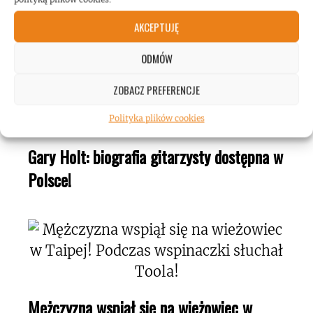
ROCKMETAL F***T
AKCEPTUJĘ
ODMÓW
ZOBACZ PREFERENCJE
Polityka plików cookies
Gary Holt: biografia gitarzysty dostępna w
Polsce!
Mężczyzna wspiął się na wieżowiec w