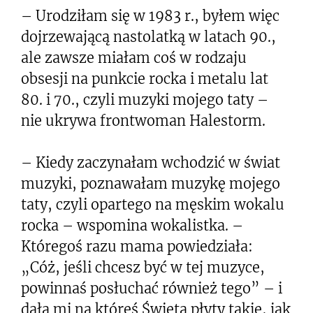
– Urodziłam się w 1983 r., byłem więc
dojrzewającą nastolatką w latach 90.,
ale zawsze miałam coś w rodzaju
obsesji na punkcie rocka i metalu lat
80. i 70., czyli muzyki mojego taty –
nie ukrywa frontwoman Halestorm.
– Kiedy zaczynałam wchodzić w świat
muzyki, poznawałam muzykę mojego
taty, czyli opartego na męskim wokalu
rocka – wspomina wokalistka. –
Któregoś razu mama powiedziała:
„Cóż, jeśli chcesz być w tej muzyce,
powinnaś posłuchać również tego” – i
dała mi na któreś Święta płyty takie, jak