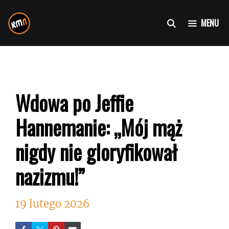
Przejdź
do
MENU
treści
Wdowa po Jeffie
Hannemanie: „Mój mąż
nigdy nie gloryfikował
nazizmu!”
19 lutego 2026