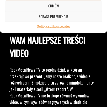
ZESPOŁÓW, KONCERTÓW I
ODMÓW
LUDZI ZWIĄZANYCH Z
ZOBACZ PREFERENCJE
MUZYKĄ, BY DOSTARCZAĆ
Polityka plików cookies
WAM NAJLEPSZE TREŚCI
VIDEO
RockMetalNews TV to ogólny dział, w którym
przekrojowo prezentujemy nasze realizacje video z
różnych serii. Znajdziecie tu zarówno minidokumenty,
jak i materiały z serii „#tour report”. W
RockMetalNews TV nie brakuje również wywiadów
video, w tym wywiadów nagrywanych w siedzibie