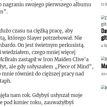
o nagraniu swojego pierwszego albumu
17 
on”.
Da
użo czasu na ciężką pracę, aby
gi
stą, którego Slayer potrzebował. Nie
mbardo. On jest świetnym perkusistą.
4 l
 wiedziałem, czego mniej więcej
cBrain zastąpił w Iron Maiden Clive’a
Ma
łyt, ale gdy usłyszałem „Piece of Mind”,
mnie również do cięższej pracy nad
23 
taph.
ajęła nam rok. Gdybyś usłyszał moje
ie pod koniec roku, zauważyłbyś