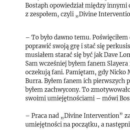
Bostaph opowiedział między innymi 
z zespołem, czyli „Divine Interventi
– To było dawno temu. Poświęciłem d
poprawić swoją grę i stać się perkusi
musiałem starać się być jak Dave Lo
Sam wcześniej byłem fanem Slayera i
oczekują fani. Pamiętam, gdy Nicko M
Burra. Byłem fanem ich pierwszych p
byłem zachwycony. To zmotywowało 
swoimi umiejętnościami – mówi Bos
– Praca nad „Divine Intervention” z
umiejętności na początku, a następn