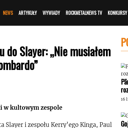
NEWS
ARTYKUŁY
WYWIADY
ROCKMETALNEWS TV
KONKURSY
P
u do Slayer: „Nie musiałem
Lombardo”
Pä
ro
16 
i w kultowym zespole
Go
a Slayer i zespołu Kerry’ego Kinga, Paul