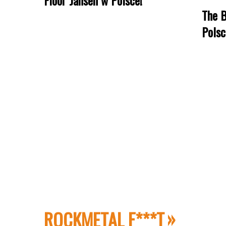
The B
Polsc
ROCKMETAL F***T