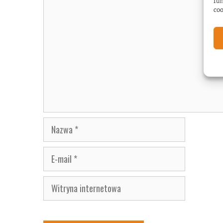
Komentarz
fun
coo
Nazwa
E-
mail
Witryna
internetowa