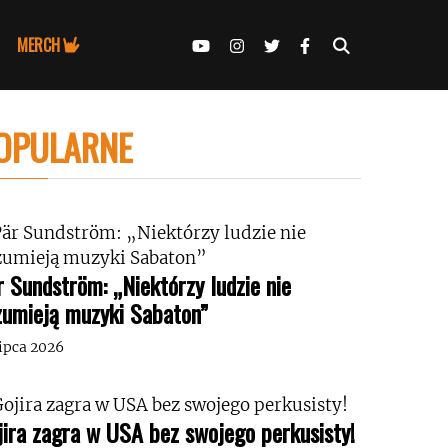
MERCH
OPULARNE
r Sundström: „Niektórzy ludzie nie
zumieją muzyki Sabaton”
lipca 2026
jira zagra w USA bez swojego perkusisty!