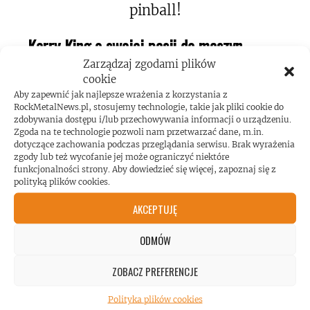
Kerry King o swojej pasji do maszyn
pinball!
Zarządzaj zgodami plików
cookie
Aby zapewnić jak najlepsze wrażenia z korzystania z
RockMetalNews.pl, stosujemy technologie, takie jak pliki cookie do
zdobywania dostępu i/lub przechowywania informacji o urządzeniu.
Zgoda na te technologie pozwoli nam przetwarzać dane, m.in.
dotyczące zachowania podczas przeglądania serwisu. Brak wyrażenia
zgody lub też wycofanie jej może ograniczyć niektóre
Koncert AC/DC przekroczył poziom
funkcjonalności strony. Aby dowiedzieć się więcej, zapoznaj się z
polityką plików cookies.
hałasu!
AKCEPTUJĘ
ODMÓW
ZOBACZ PREFERENCJE
Polityka plików cookies