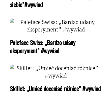
siebie”#wywiad
Paleface Swiss: „Bardzo udany
eksperyment” #wywiad
Skillet: „Umieć doceniać różnice” #wywiad