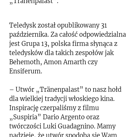
„Tränenpalast”.
Teledysk został opublikowany 31
października. Za całość odpowiedzialna
jest Grupa 13, polska firma słynąca z
teledysków dla takich zespołów jak
Behemoth, Amon Amarth czy
Ensiferum.
– Utwór „Tränenpalast” to nasz hołd
dla wielkiej tradycji włoskiego kina.
Inspirację czerpaliśmy z filmu
„Suspiria” Dario Argento oraz
twórczości Luki Guadagnino. Mamy
nadzieję, że utwór spodoba się Wam