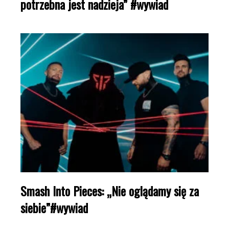
potrzebna jest nadzieja” #wywiad
Smash Into Pieces: „Nie oglądamy się za
siebie”#wywiad