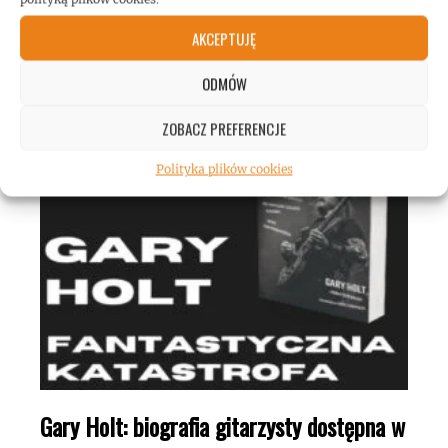
ROCKMETAL F***T
AKCEPTUJĘ
ODMÓW
ZOBACZ PREFERENCJE
Polityka plików cookies
Gary Holt: biografia gitarzysty dostępna w