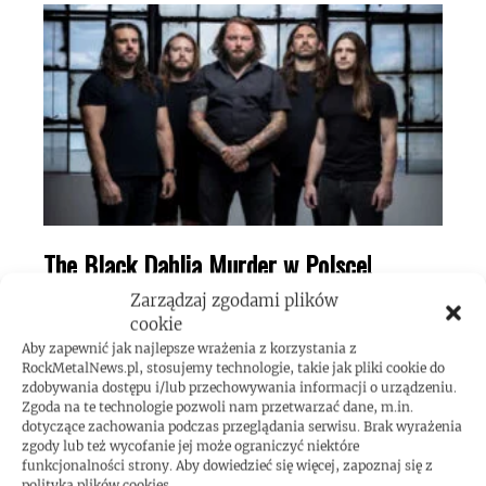
The Black Dahlia Murder w Polsce!
Zarządzaj zgodami plików
cookie
RECENZJE
Aby zapewnić jak najlepsze wrażenia z korzystania z
RockMetalNews.pl, stosujemy technologie, takie jak pliki cookie do
zdobywania dostępu i/lub przechowywania informacji o urządzeniu.
Zgoda na te technologie pozwoli nam przetwarzać dane, m.in.
dotyczące zachowania podczas przeglądania serwisu. Brak wyrażenia
zgody lub też wycofanie jej może ograniczyć niektóre
funkcjonalności strony. Aby dowiedzieć się więcej, zapoznaj się z
polityką plików cookies.