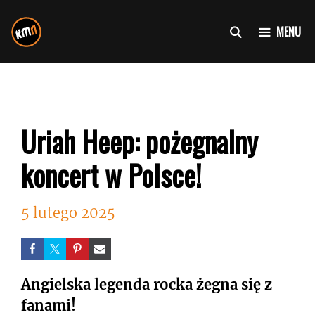
Przejdź
do
MENU
treści
Uriah Heep: pożegnalny
koncert w Polsce!
5 lutego 2025
Angielska legenda rocka żegna się z
fanami!