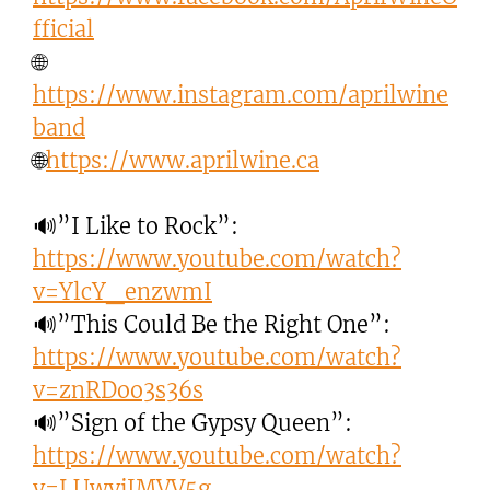
fficial
🌐
https://www.instagram.com/aprilwine
band
🌐
https://www.aprilwine.ca
🔊”I Like to Rock”:
https://www.youtube.com/watch?
v=YlcY_enzwmI
🔊”This Could Be the Right One”:
https://www.youtube.com/watch?
v=znRDoo3s36s
🔊”Sign of the Gypsy Queen”:
https://www.youtube.com/watch?
v=LUwviJMVV5g