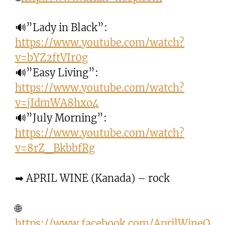
🔊”Lady in Black”:
https://www.youtube.com/watch?
v=bYZ2ftVIr0g
🔊”Easy Living”:
https://www.youtube.com/watch?
v=jIdmWA8hxo4
🔊”July Morning”:
https://www.youtube.com/watch?
v=8rZ_BkbbfRg
➡ APRIL WINE (Kanada) – rock
🌐
https://www.facebook.com/AprilWineO