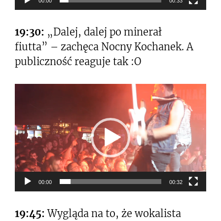
00:00
00:33
19:30:
„Dalej, dalej po minerał
fiutta” – zachęca Nocny Kochanek. A
publiczność reaguje tak :O
Odtwarzacz
video
00:00
00:32
19:45:
Wygląda na to, że wokalista