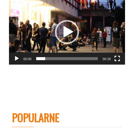
Odtwarzacz
video
00:00
00:18
POPULARNE