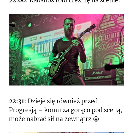
22:00:
Kabanos robi rzeźnię na scenie!
22:31:
Dzieje się również przed
Progresją – komu za gorąco pod sceną,
może nabrać sił na zewnątrz 😛