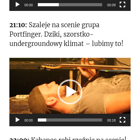
00:00
00:09
21:10:
Szaleje na scenie grupa
Portfinger. Dziki, szorstko-
undergroundowy klimat – lubimy to!
Odtwarzacz
video
00:00
00:18