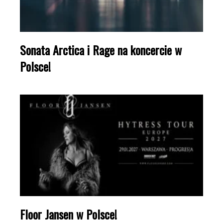
Sonata Arctica i Rage na koncercie w
Polsce!
Floor Jansen w Polsce!