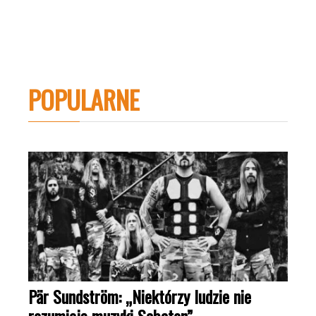
POPULARNE
Pär Sundström: „Niektórzy ludzie nie
rozumieją muzyki Sabaton”