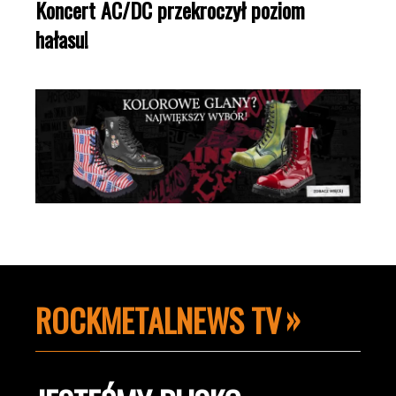
Koncert AC/DC przekroczył poziom
hałasu!
ROCKMETALNEWS TV