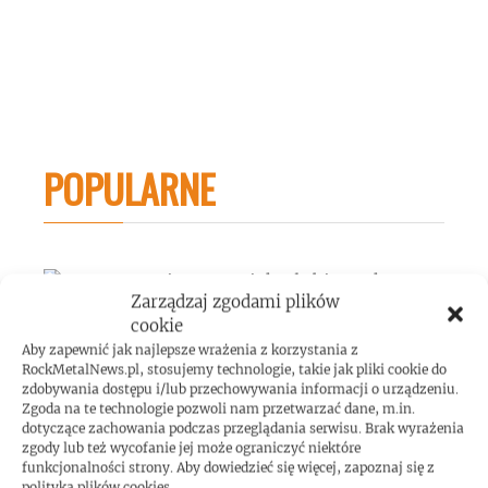
POPULARNE
Zarządzaj zgodami plików
cookie
Dave Mustaine o swoich ulubionych
Aby zapewnić jak najlepsze wrażenia z korzystania z
gitarzystach
RockMetalNews.pl, stosujemy technologie, takie jak pliki cookie do
zdobywania dostępu i/lub przechowywania informacji o urządzeniu.
4 lipca 2026
Zgoda na te technologie pozwoli nam przetwarzać dane, m.in.
dotyczące zachowania podczas przeglądania serwisu. Brak wyrażenia
zgody lub też wycofanie jej może ograniczyć niektóre
funkcjonalności strony. Aby dowiedzieć się więcej, zapoznaj się z
polityką plików cookies.