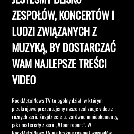
ZESPOŁÓW, KONCERTÓW I
LUDZI ZWIĄZANYCH Z
MUZYKĄ, BY DOSTARCZAĆ
WAM NAJLEPSZE TREŚCI
VIDEO
RockMetalNews TV to ogólny dział, w którym
przekrojowo prezentujemy nasze realizacje video z
różnych serii. Znajdziecie tu zarówno minidokumenty,
jak i materiały z serii „#tour report”. W
RockMetalNews TV nie brakuje również wywiadów