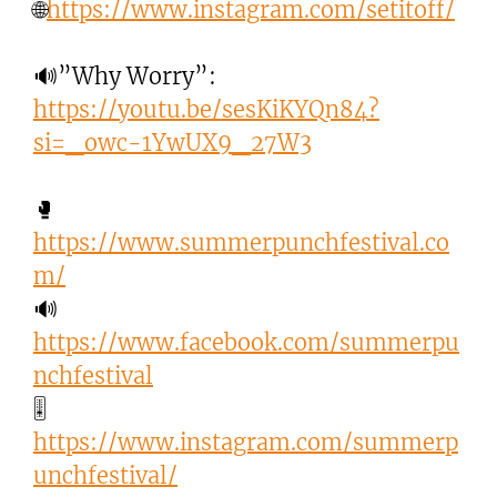
🌐
https://www.instagram.com/setitoff/
🔊”Why Worry”:
https://youtu.be/sesKiKYQn84?
si=_owc-1YwUX9_27W3
🥊
https://www.summerpunchfestival.co
m/
🔊
https://www.facebook.com/summerpu
nchfestival
🎚️
https://www.instagram.com/summerp
unchfestival/