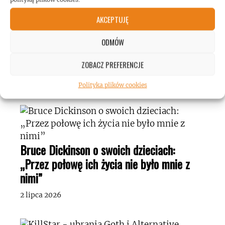
Manowar zagra dwa koncerty w Polsce!
AKCEPTUJĘ
23 czerwca 2026
ODMÓW
Samael: nowy singiel „Hail to the Sun”
ZOBACZ PREFERENCJE
21 czerwca 2026
Polityka plików cookies
Bruce Dickinson o swoich dzieciach:
„Przez połowę ich życia nie było mnie z
nimi”
2 lipca 2026