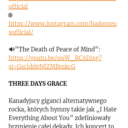
official
🌐
https://www.instagram.com/badomen
sofficial/
🔊”The Death of Peace of Mind”:
https://youtu.be/ouW_RCAI0sg?
si=Gscldd0NfZMBmkcG
THREE DAYS GRACE
Kanadyjscy giganci alternatywnego
rocka, których hymny takie jak „I Hate
Everything About You” zdefiniowały
brzmienie całej dekady. Ich koncert to