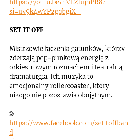
https://youtu.be/nVEZlujnPR8?
si=uv9k4wYP2gqbgiX_
SET IT OFF
Mistrzowie łączenia gatunków, którzy
zderzają pop-punkową energię z
orkiestrowym rozmachem i teatralną
dramaturgią. Ich muzyka to
emocjonalny rollercoaster, który
nikogo nie pozostawia obojętnym.
🌐
https://www.facebook.com/setitoffban
d