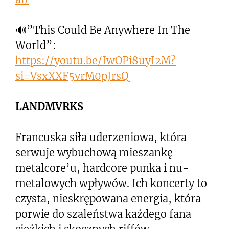
🔊”This Could Be Anywhere In The
World”:
https://youtu.be/IwOPi8uyI2M?
si=VsxXXF5vrM0pJrsQ
LANDMVRKS
Francuska siła uderzeniowa, która
serwuje wybuchową mieszankę
metalcore’u, hardcore punka i nu-
metalowych wpływów. Ich koncerty to
czysta, nieskrępowana energia, która
porwie do szaleństwa każdego fana