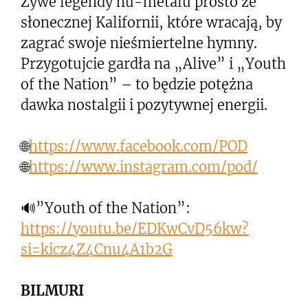
Żywe legendy nu-metalu prosto ze
słonecznej Kalifornii, które wracają, by
zagrać swoje nieśmiertelne hymny.
Przygotujcie gardła na „Alive” i „Youth
of the Nation” – to będzie potężna
dawka nostalgii i pozytywnej energii.
🌐
https://www.facebook.com/POD
🌐
https://www.instagram.com/pod/
🔊”Youth of the Nation”:
https://youtu.be/EDKwCvD56kw?
si=kicz4Z4Cnu4A1b2G
BILMURI