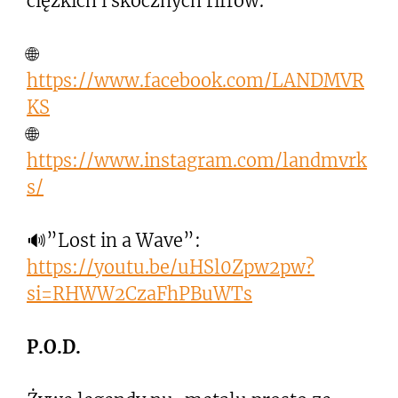
ciężkich i skocznych riffów.
🌐
https://www.facebook.com/LANDMVR
KS
🌐
https://www.instagram.com/landmvrk
s/
🔊”Lost in a Wave”:
https://youtu.be/uHSl0Zpw2pw?
si=RHWW2CzaFhPBuWTs
P.O.D.