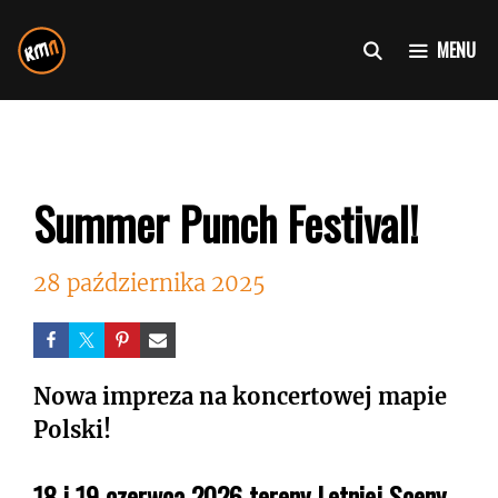
Przejdź
do
MENU
treści
Summer Punch Festival!
28 października 2025
Nowa impreza na koncertowej mapie
Polski!
18 i 19 czerwca 2026 tereny Letniej Sceny