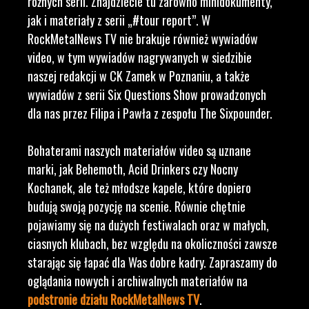
różnych serii. Znajdziecie tu zarówno minidokumenty,
jak i materiały z serii „#tour report”. W
RockMetalNews TV nie brakuje również wywiadów
video, w tym wywiadów nagrywanych w siedzibie
naszej redakcji w CK Zamek w Poznaniu, a także
wywiadów z serii Six Questions Show prowadzonych
dla nas przez Filipa i Pawła z zespołu The Sixpounder.
Bohaterami naszych materiałów video są uznane
marki, jak Behemoth, Acid Drinkers czy Nocny
Kochanek, ale też młodsze kapele, które dopiero
budują swoją pozycję na scenie. Równie chętnie
pojawiamy się na dużych festiwalach oraz w małych,
ciasnych klubach, bez względu na okoliczności zawsze
starając się łapać dla Was dobre kadry. Zapraszamy do
oglądania nowych i archiwalnych materiałów na
podstronie działu RockMetalNews TV
.