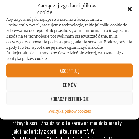
JESTEŚMY BLISKO
Zarządzaj zgodami plików
ZESPOŁÓW, KONCERTÓW I
cookie
Aby zapewnić jak najlepsze wrażenia z korzystania z
RockMetalNews.pl, stosujemy technologie, takie jak pliki cookie do
LUDZI ZWIĄZANYCH Z
zdobywania dostępu i/lub przechowywania informacji o urządzeniu.
Zgoda na te technologie pozwoli nam przetwarzać dane, m.in.
dotyczące zachowania podczas przeglądania serwisu. Brak wyrażenia
MUZYKĄ, BY DOSTARCZAĆ
zgody lub też wycofanie jej może ograniczyć niektóre
funkcjonalności strony. Aby dowiedzieć się więcej, zapoznaj się z
polityką plików cookies.
WAM NAJLEPSZE TREŚCI
AKCEPTUJĘ
VIDEO
ODMÓW
ZOBACZ PREFERENCJE
RockMetalNews TV to ogólny dział, w którym
Polityka plików cookies
przekrojowo prezentujemy nasze realizacje video z
różnych serii. Znajdziecie tu zarówno minidokumenty,
jak i materiały z serii „#tour report”. W