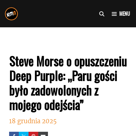
Przejdź
do
MENU
treści
Steve Morse o opuszczeniu
Deep Purple: „Paru gości
było zadowolonych z
mojego odejścia”
18 grudnia 2025