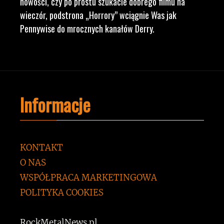
nowości, czy po prostu szukacie dobrego filmu na
wieczór, podstrona „Horrory” wciągnie Was jak
Pennywise do mrocznych kanałów Derry.
Informacje
KONTAKT
O NAS
WSPÓŁPRACA MARKETINGOWA
POLITYKA COOKIES
RockMetalNews.pl