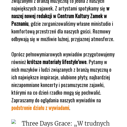
związanymi z branżą muzyczną to jedna z naszych
największych zajawek. Z artystami spotykamy się
w
naszej nowej redakcji w Centrum Kultury Zamek w
Poznaniu
, gdzie zorganizowaliśmy własne ministudio i
komfortową przestrzeń dla naszych gości. Rozmowy
odbywają się w możliwie luźnej, przyjaznej atmosferze.
Oprócz pełnowymiarowych wywiadów przygotowujemy
również
krótsze materiały lifestyle’owe
. Pytamy w
nich muzyków i ludzi związanych z branżą muzyczną o
ich największe inspiracje, ulubione płyty, najbardziej
niezapomniane koncerty i pozamuzyczne zajawki,
którymi na co dzień rzadko mogą się pochwalić.
Zapraszamy do oglądania naszych wywiadów na
podstronie działu z wywiadami
.