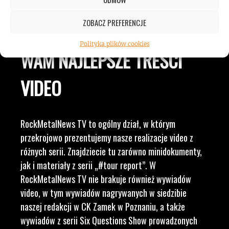
LUDZI ZWIĄZANYCH Z
ZOBACZ PREFERENCJE
MUZYKĄ, BY DOSTARCZAĆ
Polityka plików cookies
WAM NAJLEPSZE TREŚCI
VIDEO
RockMetalNews TV to ogólny dział, w którym
przekrojowo prezentujemy nasze realizacje video z
różnych serii. Znajdziecie tu zarówno minidokumenty,
jak i materiały z serii „#tour report”. W
RockMetalNews TV nie brakuje również wywiadów
video, w tym wywiadów nagrywanych w siedzibie
naszej redakcji w CK Zamek w Poznaniu, a także
wywiadów z serii Six Questions Show prowadzonych