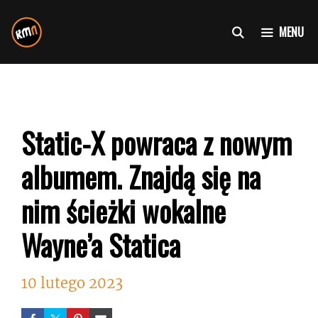
Przejdź
do
MENU
treści
Static-X powraca z nowym
albumem. Znajdą się na
nim ścieżki wokalne
Wayne’a Statica
10 lutego 2023