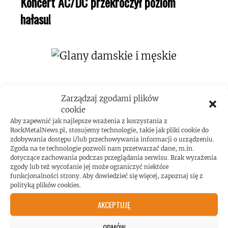
Koncert AC/DC przekroczył poziom
hałasu!
Zarządzaj zgodami plików
cookie
Aby zapewnić jak najlepsze wrażenia z korzystania z
ROCKMETALNEWS TV
RockMetalNews.pl, stosujemy technologie, takie jak pliki cookie do
zdobywania dostępu i/lub przechowywania informacji o urządzeniu.
Zgoda na te technologie pozwoli nam przetwarzać dane, m.in.
dotyczące zachowania podczas przeglądania serwisu. Brak wyrażenia
zgody lub też wycofanie jej może ograniczyć niektóre
JESTEŚMY BLISKO
funkcjonalności strony. Aby dowiedzieć się więcej, zapoznaj się z
polityką plików cookies.
ZESPOŁÓW, KONCERTÓW I
AKCEPTUJĘ
ODMÓW