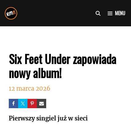
Przejdź
do
MENU
treści
Six Feet Under zapowiada
nowy album!
12 marca 2026
Pierwszy singiel już w sieci