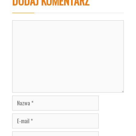
DODAJ KOMENTARZ
Komentarz
Nazwa
E-
mail
Witryna