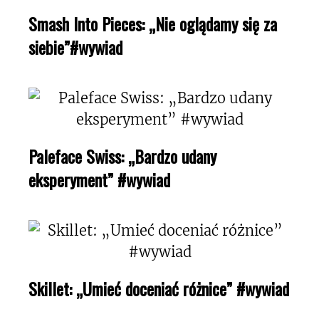
Smash Into Pieces: „Nie oglądamy się za
siebie”#wywiad
Paleface Swiss: „Bardzo udany
eksperyment” #wywiad
Skillet: „Umieć doceniać różnice” #wywiad