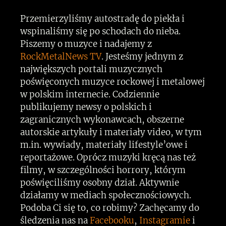
Przemierzyliśmy autostradę do piekła i
wspinaliśmy się po schodach do nieba.
Piszemy o muzyce i nadajemy z
RockMetalNews TV
. Jesteśmy jednym z
największych portali muzycznych
poświęconych muzyce rockowej i metalowej
w polskim internecie. Codziennie
publikujemy newsy o polskich i
zagranicznych wykonawcach, obszerne
autorskie artykuły i materiały video, w tym
m.in. wywiady, materiały lifestyle’owe i
reportażowe. Oprócz muzyki kręcą nas też
filmy, w szczególności horrory, którym
poświęciliśmy osobny dział. Aktywnie
działamy w mediach społecznościowych.
Podoba Ci się to, co robimy? Zachęcamy do
śledzenia nas na
Facebooku
,
Instagramie
i