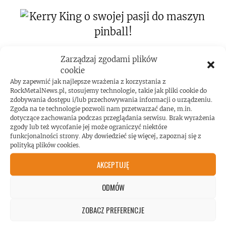
Kerry King o swojej pasji do maszyn
Zarządzaj zgodami plików
cookie
pinball!
Aby zapewnić jak najlepsze wrażenia z korzystania z
RockMetalNews.pl, stosujemy technologie, takie jak pliki cookie do
zdobywania dostępu i/lub przechowywania informacji o urządzeniu.
Zgoda na te technologie pozwoli nam przetwarzać dane, m.in.
dotyczące zachowania podczas przeglądania serwisu. Brak wyrażenia
zgody lub też wycofanie jej może ograniczyć niektóre
funkcjonalności strony. Aby dowiedzieć się więcej, zapoznaj się z
polityką plików cookies.
Koncert AC/DC przekroczył poziom
AKCEPTUJĘ
hałasu!
ODMÓW
ZOBACZ PREFERENCJE