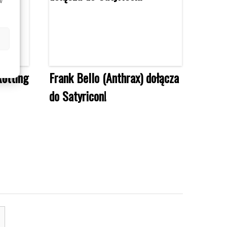
w
Rotting
Frank Bello (Anthrax) dołącza
do Satyricon!