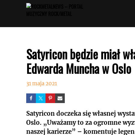
Przejdź
do
treści
Satyricon będzie miał 
Edwarda Muncha w Oslo
31 maja 2021
Satyricon doczeka się własnej wy
Oslo. „Uważamy to za ogromne wyzw
naszej karierze” – komentuje legen