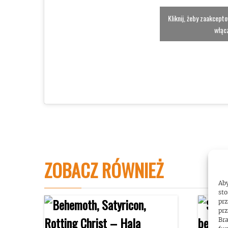
Kliknij, żeby zaakcept
włącz
ZOBACZ RÓWNIEŻ
Aby
sto
prz
prz
Bra