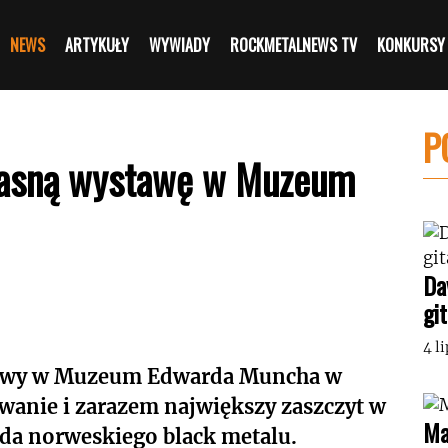
NEWS
ARTYKUŁY
WYWIADY
ROCKMETALNEWS TV
KONKURSY
P
własną wystawę w Muzeum
Da
gi
4 l
stawy w Muzeum Edwarda Muncha w
anie i zarazem największy zaszczyt w
Ma
da norweskiego black metalu.