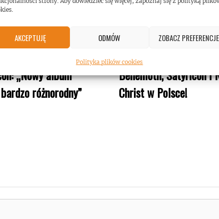
kcjonalności strony. Aby dowiedzieć się więcej, zapoznaj się z polityką plikó
kies.
AKCEPTUJĘ
ODMÓW
ZOBACZ PREFERENCJE
Polityka plików cookies
con: „Nowy album
Behemoth, Satyricon i 
 bardzo różnorodny”
Christ w Polsce!