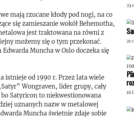
23 
we mają rzucane kłody pod nogi, na co
zące się zamieszanie wokół Behemotha,
Sa
talowa jest traktowana na równi z
olejny możemy się o tym przekonać.
21 
 Edwarda Muncha w Oslo doczeka się
Pä
 istnieje od 1990 r. Przez lata wiele
ro
 „Satyr” Wongraven, lider grupy, cały
16 
ć, bo Satyricon to niekwestionowana
rdziej uznanych nazw w metalowej
dwarda Muncha świetnie zdaje sobie