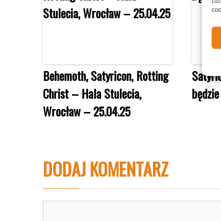
fun
coo
Behemoth, Satyricon, Rotting
Satyri
Christ – Hala Stulecia,
będzie
Wrocław – 25.04.25
DODAJ KOMENTARZ
Komentarz