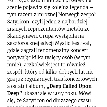
Po trzydziestu minutach przerwy na
scenie pojawiła się kolejna legenda –
tym razem z mroźnej Norwegii zespół
Satyricon, czyli jeden z najbardziej
znanych reprezentantów metalu ze
Skandynawii. Grupa wystąpiła na
zeszłorocznej edycji Mystic Festival,
gdzie zagrali fenomenalny koncert
porywając kilka tysięcy osób (w tym
mnie), aczkolwiek jest to również
zespół, który od kilku dobrych lat nie
gra już regularnych tras koncertowych,
a ostatni album,
„Deep Called Upon
Deep”
ukazał się w 2017 roku. Mówi
się, że Satyricon od dłuższego czasu