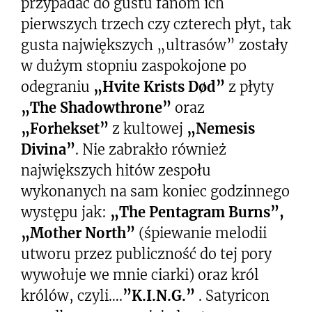
przypadać do gustu fanom ich
pierwszych trzech czy czterech płyt, tak
gusta największych „ultrasów” zostały
w dużym stopniu zaspokojone po
odegraniu
„Hvite Krists Død”
z płyty
„The Shadowthrone”
oraz
„Forhekset”
z kultowej
„Nemesis
Divina”
. Nie zabrakło również
największych hitów zespołu
wykonanych na sam koniec godzinnego
występu jak:
„The Pentagram Burns”,
„Mother North”
(śpiewanie melodii
utworu przez publiczność do tej pory
wywołuje we mnie ciarki) oraz król
królów, czyli….
”K.I.N.G.”
. Satyricon