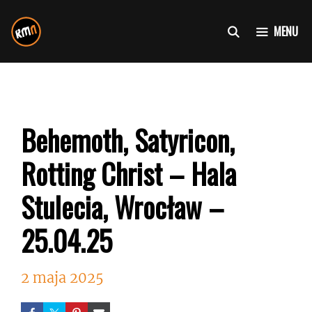
Przejdź
do
MENU
treści
Behemoth, Satyricon,
Rotting Christ – Hala
Stulecia, Wrocław –
25.04.25
2 maja 2025