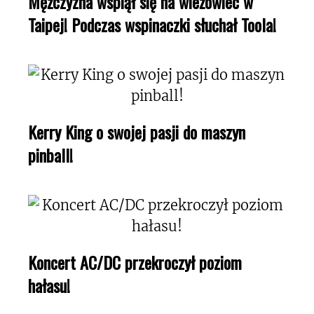
Mężczyzna wspiął się na wieżowiec w
Taipej! Podczas wspinaczki słuchał Toola!
Kerry King o swojej pasji do maszyn
pinball!
Koncert AC/DC przekroczył poziom
hałasu!