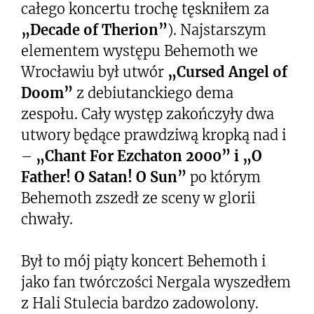
całego koncertu trochę tęskniłem za
„Decade of Therion”
). Najstarszym
elementem występu Behemoth we
Wrocławiu był utwór
„Cursed Angel of
Doom”
z debiutanckiego dema
zespołu. Cały występ zakończyły dwa
utwory będące prawdziwą kropką nad i
–
„Chant For Ezchaton 2000” i „O
Father! O Satan! O Sun”
po którym
Behemoth zszedł ze sceny w glorii
chwały.
Był to mój piąty koncert Behemoth i
jako fan twórczości Nergala wyszedłem
z Hali Stulecia bardzo zadowolony.