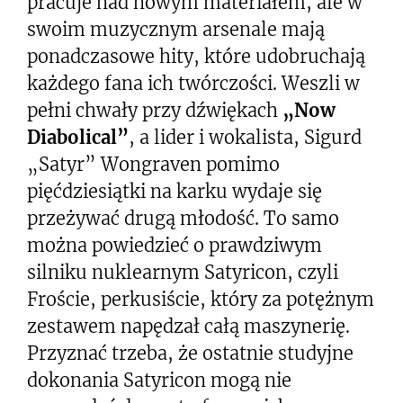
pracuje nad nowym materiałem, ale w
swoim muzycznym arsenale mają
ponadczasowe hity, które udobruchają
każdego fana ich twórczości. Weszli w
pełni chwały przy dźwiękach
„Now
Diabolical”
, a lider i wokalista, Sigurd
„Satyr” Wongraven pomimo
pięćdziesiątki na karku wydaje się
przeżywać drugą młodość. To samo
można powiedzieć o prawdziwym
silniku nuklearnym Satyricon, czyli
Froście, perkusiście, który za potężnym
zestawem napędzał całą maszynerię.
Przyznać trzeba, że ostatnie studyjne
dokonania Satyricon mogą nie