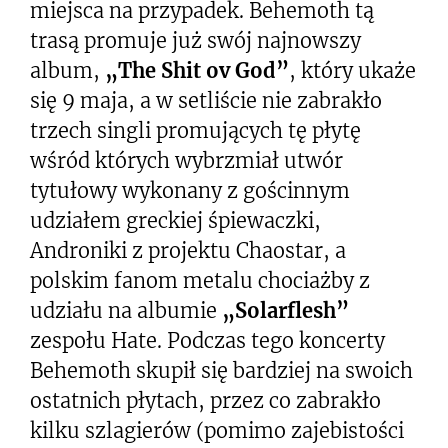
miejsca na przypadek. Behemoth tą
trasą promuje już swój najnowszy
album,
„The Shit ov God”
, który ukaże
się 9 maja, a w setliście nie zabrakło
trzech singli promujących tę płytę
wśród których wybrzmiał utwór
tytułowy wykonany z gościnnym
udziałem greckiej śpiewaczki,
Androniki z projektu Chaostar, a
polskim fanom metalu chociażby z
udziału na albumie
„Solarflesh”
zespołu Hate. Podczas tego koncerty
Behemoth skupił się bardziej na swoich
ostatnich płytach, przez co zabrakło
kilku szlagierów (pomimo zajebistości