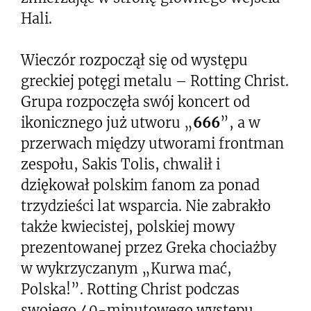
Hali.
Wieczór rozpoczął się od występu
greckiej potęgi metalu – Rotting Christ.
Grupa rozpoczęła swój koncert od
ikonicznego już utworu „
666
”, a w
przerwach między utworami frontman
zespołu, Sakis Tolis, chwalił i
dziękował polskim fanom za ponad
trzydzieści lat wsparcia. Nie zabrakło
także kwiecistej, polskiej mowy
prezentowanej przez Greka chociażby
w wykrzyczanym „Kurwa mać,
Polska!”. Rotting Christ podczas
swojego 40-minutowego występu