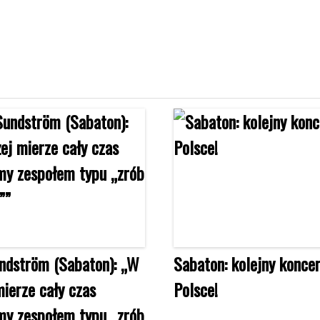
ndström (Sabaton): „W
Sabaton: kolejny konce
mierze cały czas
Polsce!
my zespołem typu „zrób