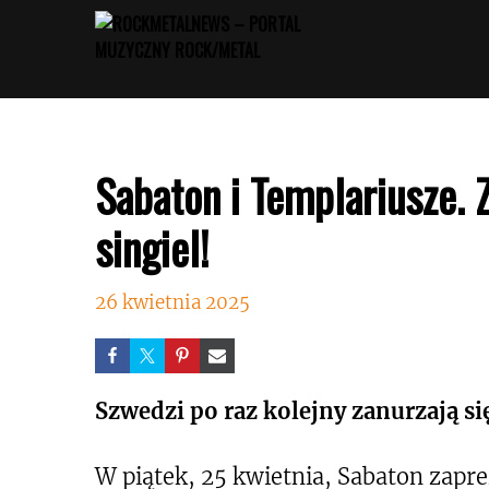
Przejdź
do
treści
Sabaton i Templariusze.
singiel!
26 kwietnia 2025
Szwedzi po raz kolejny zanurzają się
W piątek, 25 kwietnia, Sabaton zapre