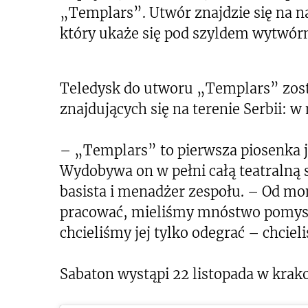
„Templars”. Utwór znajdzie się na 
który ukaże się pod szyldem wytwórn
Teledysk do utworu „Templars” zost
znajdujących się na terenie Serbii: 
– „Templars” to pierwsza piosenka 
Wydobywa on w pełni całą teatralną
basista i menadżer zespołu. – Od mo
pracować, mieliśmy mnóstwo pomysłó
chcieliśmy jej tylko odegrać – chcie
Sabaton wystąpi 22 listopada w krak