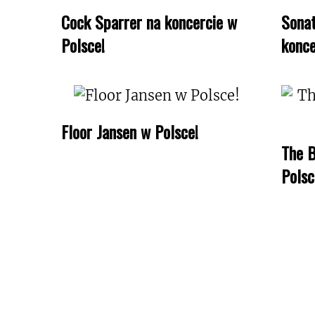
Cock Sparrer na koncercie w
Sonat
Polsce!
konce
Floor Jansen w Polsce!
The B
Polsc