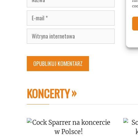
fun
coo
E-
mail
Witryna
internetowa
KONCERTY