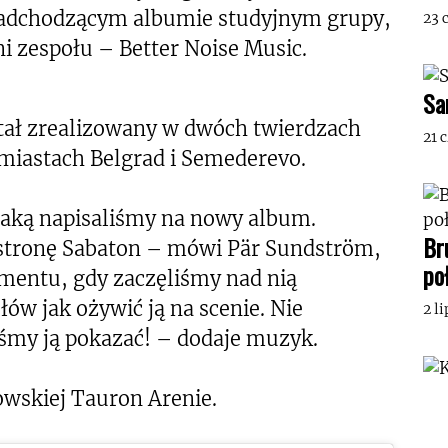
nadchodzącym albumie studyjnym grupy,
23 
i zespołu – Better Noise Music.
Sa
ał zrealizowany w dwóch twierdzach
21 
w miastach Belgrad i Semederevo.
jaką napisaliśmy na nowy album.
Br
 stronę Sabaton – mówi Pär Sundström,
po
mentu, gdy zaczęliśmy nad nią
w jak ożywić ją na scenie. Nie
2 l
liśmy ją pokazać! – dodaje muzyk.
owskiej Tauron Arenie.