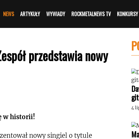
NEWS
ARTYKUŁY
WYWIADY
ROCKMETALNEWS TV
KONKURSY
P
 Zespół przedstawia nowy
Da
gi
4 l
 w historii!
Ma
zentował nowy singiel o tytule