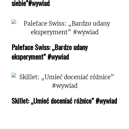
siebie”#wywiad
Paleface Swiss: „Bardzo udany
eksperyment” #wywiad
Skillet: „Umieć doceniać różnice” #wywiad