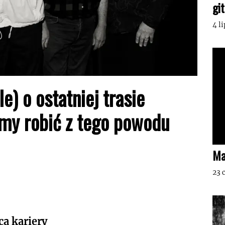
gi
4 l
) o ostatniej trasie
emy robić z tego powodu
Ma
23 
ca kariery