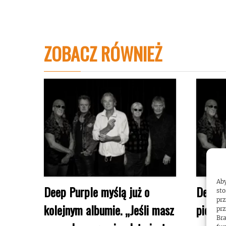
ZOBACZ RÓWNIEŻ
Aby
Deep Purple myślą już o
Deep P
sto
prz
kolejnym albumie. „Jeśli masz
pierws
prz
Bra