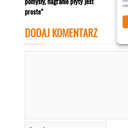
pomysły, nagranie płyty jest
fun
coo
proste”
DODAJ KOMENTARZ
Komentarz
Nazwa