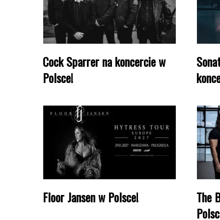
Cock Sparrer na koncercie w
Sonat
Polsce!
konce
Floor Jansen w Polsce!
The B
Polsc