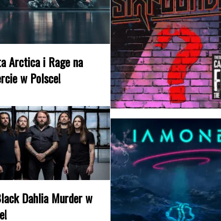
a Arctica i Rage na
rcie w Polsce!
lack Dahlia Murder w
e!