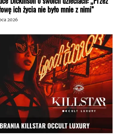
uce Dickinson o swoich dzieciach: „Przez
łowę ich życia nie było mnie z nimi”
ipca 2026