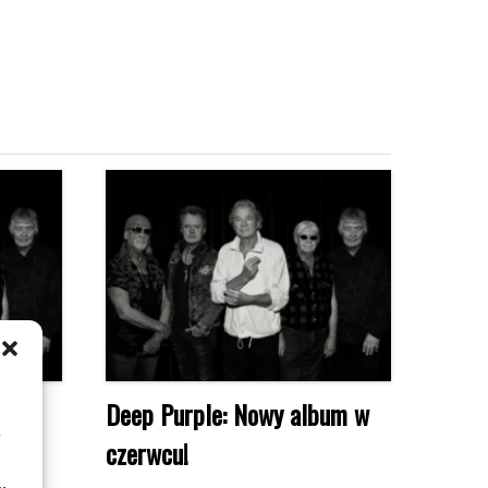
iają
Deep Purple: Nowy album w
m
czerwcu!