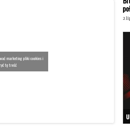
Br
po
2 l
ować marketing pliki cookies i
yć tę treść