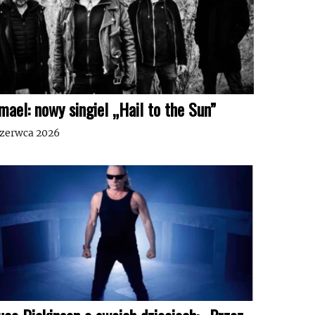
mael: nowy singiel „Hail to the Sun”
czerwca 2026