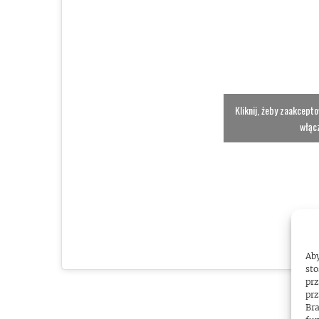
Kliknij, żeby zaakcept
włącz
Aby
sto
prz
prz
Bra