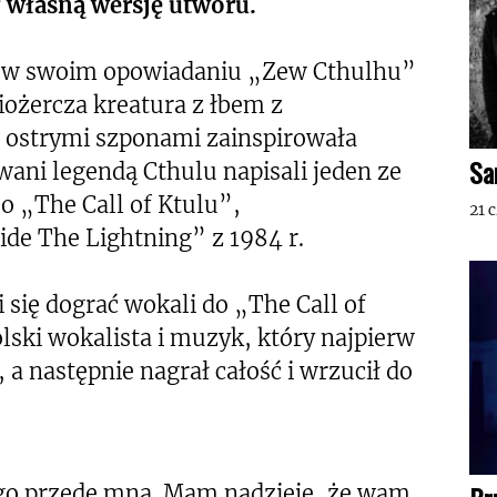
ał własną wersję utworu.
órą w swoim opowiadaniu „Zew Cthulhu”
wiożercza kreatura z łbem z
 ostrymi szponami zainspirowała
Sa
wani legendą Cthulu napisali jeden ze
 „The Call of Ktulu”,
21 
de The Lightning” z 1984 r.
 się dograć wokali do „The Call of
lski wokalista i muzyk, który najpierw
, a następnie nagrał całość i wrzucił do
tego przede mną. Mam nadzieję, że wam