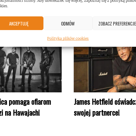
kcjonalności strony. Aby dowiedzieć się więcej, zapoznaj się z polityką plikó
kies.
AKCEPTUJĘ
ODMÓW
ZOBACZ PREFERENCJE
Polityka plików cookies
ica pomaga ofiarom
James Hetfield oświadcz
i na Hawajach!
swojej partnerce!