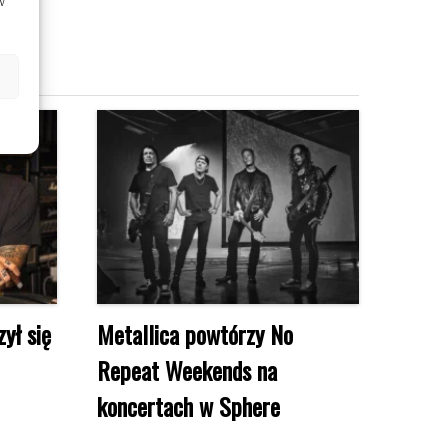
w
ył się
Metallica powtórzy No
Repeat Weekends na
koncertach w Sphere