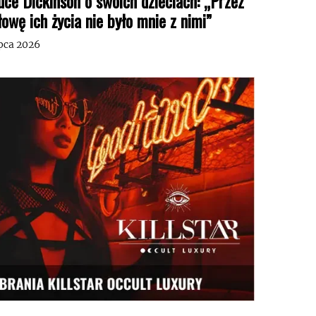
uce Dickinson o swoich dzieciach: „Przez
łowę ich życia nie było mnie z nimi”
ipca 2026