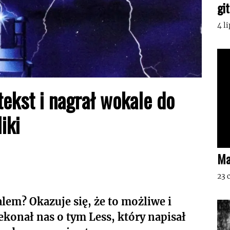
gi
4 l
tekst i nagrał wokale do
iki
Ma
23 
alem? Okazuje się, że to możliwe i
ekonał nas o tym Less, który napisał