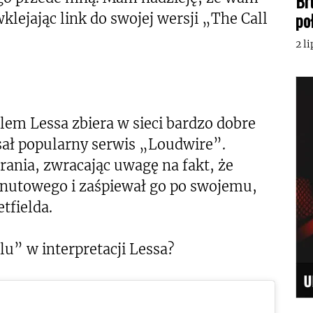
Br
po
klejając link do swojej wersji „The Call
2 l
lem Lessa zbiera w sieci bardzo dobre
isał popularny serwis „Loudwire”.
rania, zwracając uwagę na fakt, że
inutowego i zaśpiewał go po swojemu,
tfielda.
lu” w interpretacji Lessa?