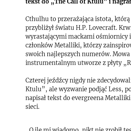
tekst do „The Call of Ktulu” i nagr
Cthulhu to przerażająca istota, kt
przybliżył światu H.P. Lovecraft. Kr
wyrastającymi mackami ośmiornicy i
członków Metalliki, którzy zainspiro
swoich najlepszych numerów. Mowa o
instrumentalnym utworze z płyty „Ri
Czterej jeźdźcy nigdy nie zdecydowali
Ktulu”, ale wyzwanie podjąć Less, po
napisał tekst do evergreena Metalliki
sieci.
„O ile mi wiadomo, nikt nie zrobił 