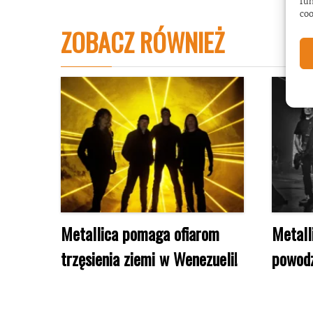
fun
coo
ZOBACZ RÓWNIEŻ
Metallica pomaga ofiarom
Metall
trzęsienia ziemi w Wenezueli!
powodz