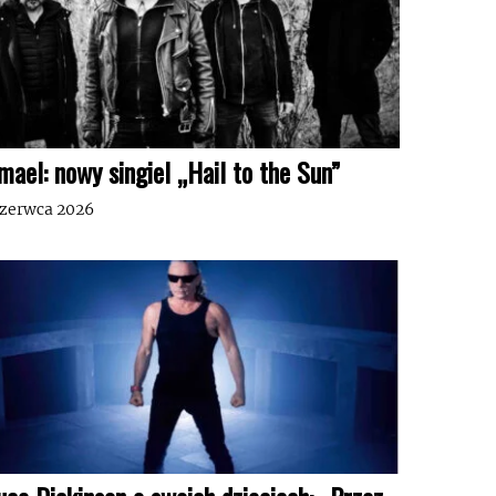
mael: nowy singiel „Hail to the Sun”
czerwca 2026