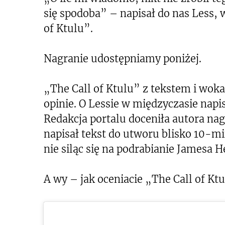
się spodoba” – napisał do nas Less, w
of Ktulu”.
Nagranie udostępniamy poniżej.
„The Call of Ktulu” z tekstem i woka
opinie. O Lessie w międzyczasie nap
Redakcja portalu doceniła autora nag
napisał tekst do utworu blisko 10-m
nie siląc się na podrabianie Jamesa He
A wy – jak oceniacie „The Call of Ktu