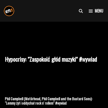
Przejdź
do
MENU
treści
Hypocrisy: "Zaspokoić głód muzyki" #wywiad
Phil Campbell (Motörhead, Phil Campbell and the Bastard Sons):
"Lemmy żył i oddychał rock n' rollem" #wywiad