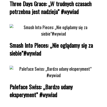
Three Days Grace: „W trudnych czasach
potrzebna jest nadzieja” #wywiad
Smash Into Pieces: „Nie oglądamy się za
siebie”#wywiad
Paleface Swiss: „Bardzo udany
eksperyment” #wywiad