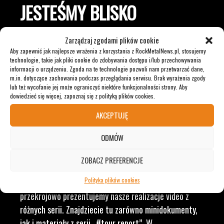
JESTEŚMY BLISKO
ZESPOŁÓW, KONCERTÓW I
Zarządzaj zgodami plików cookie
Aby zapewnić jak najlepsze wrażenia z korzystania z RockMetalNews.pl, stosujemy
LUDZI ZWIĄZANYCH Z
technologie, takie jak pliki cookie do zdobywania dostępu i/lub przechowywania
informacji o urządzeniu. Zgoda na te technologie pozwoli nam przetwarzać dane,
m.in. dotyczące zachowania podczas przeglądania serwisu. Brak wyrażenia zgody
MUZYKĄ, BY DOSTARCZAĆ
lub też wycofanie jej może ograniczyć niektóre funkcjonalności strony. Aby
dowiedzieć się więcej, zapoznaj się z polityką plików cookies.
WAM NAJLEPSZE TREŚCI
AKCEPTUJĘ
ODMÓW
VIDEO
ZOBACZ PREFERENCJE
Polityka plików cookies
RockMetalNews TV to ogólny dział, w którym
przekrojowo prezentujemy nasze realizacje video z
różnych serii. Znajdziecie tu zarówno minidokumenty,
jak i materiały z serii „#tour report”. W