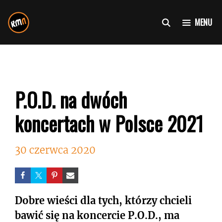
Przejdź
do
MENU
treści
P.O.D. na dwóch
koncertach w Polsce 2021
30 czerwca 2020
Dobre wieści dla tych, którzy chcieli
bawić się na koncercie P.O.D., ma