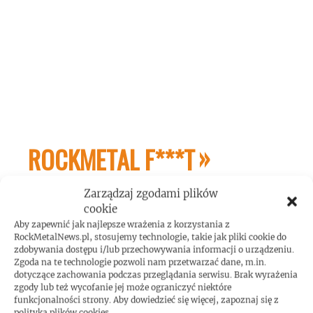
ROCKMETAL F***T
Zarządzaj zgodami plików
cookie
Aby zapewnić jak najlepsze wrażenia z korzystania z
RockMetalNews.pl, stosujemy technologie, takie jak pliki cookie do
zdobywania dostępu i/lub przechowywania informacji o urządzeniu.
Zgoda na te technologie pozwoli nam przetwarzać dane, m.in.
dotyczące zachowania podczas przeglądania serwisu. Brak wyrażenia
Gary Holt: biografia gitarzysty dostępna w
zgody lub też wycofanie jej może ograniczyć niektóre
Polsce!
funkcjonalności strony. Aby dowiedzieć się więcej, zapoznaj się z
polityką plików cookies.