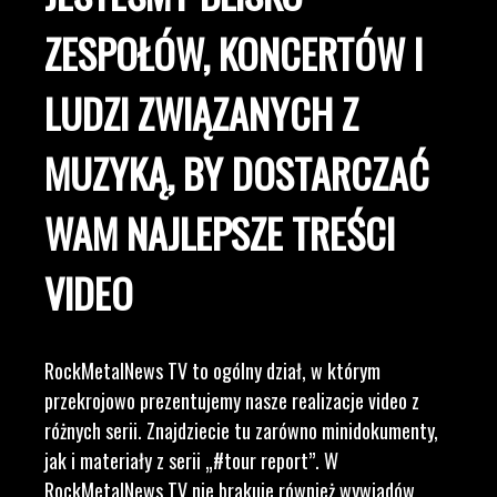
ZESPOŁÓW, KONCERTÓW I
LUDZI ZWIĄZANYCH Z
MUZYKĄ, BY DOSTARCZAĆ
WAM NAJLEPSZE TREŚCI
VIDEO
RockMetalNews TV to ogólny dział, w którym
przekrojowo prezentujemy nasze realizacje video z
różnych serii. Znajdziecie tu zarówno minidokumenty,
jak i materiały z serii „#tour report”. W
RockMetalNews TV nie brakuje również wywiadów