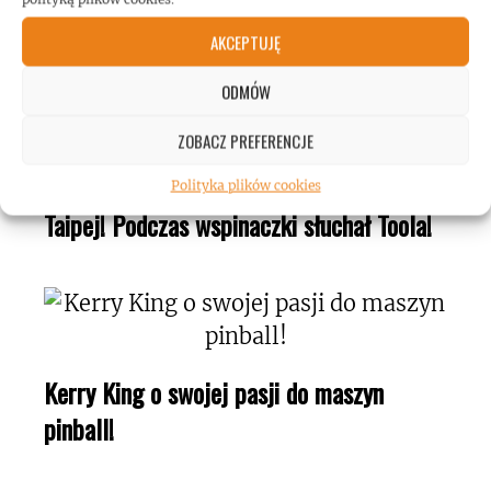
AKCEPTUJĘ
ODMÓW
ZOBACZ PREFERENCJE
Mężczyzna wspiął się na wieżowiec w
Polityka plików cookies
Taipej! Podczas wspinaczki słuchał Toola!
Kerry King o swojej pasji do maszyn
pinball!