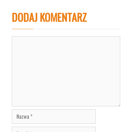
DODAJ KOMENTARZ
Komentarz
Nazwa
E-