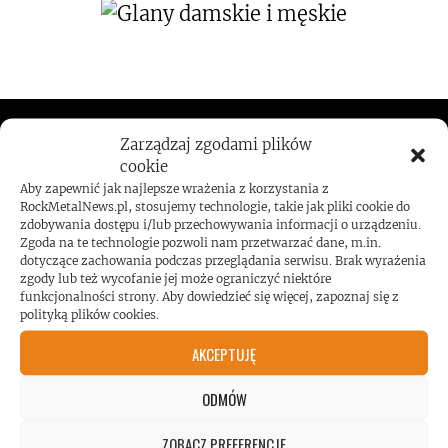
ROCKMETALNEWS TV
Zarządzaj zgodami plików
cookie
Aby zapewnić jak najlepsze wrażenia z korzystania z
RockMetalNews.pl, stosujemy technologie, takie jak pliki cookie do
zdobywania dostępu i/lub przechowywania informacji o urządzeniu.
JESTEŚMY BLISKO
Zgoda na te technologie pozwoli nam przetwarzać dane, m.in.
dotyczące zachowania podczas przeglądania serwisu. Brak wyrażenia
zgody lub też wycofanie jej może ograniczyć niektóre
ZESPOŁÓW, KONCERTÓW I
funkcjonalności strony. Aby dowiedzieć się więcej, zapoznaj się z
polityką plików cookies.
LUDZI ZWIĄZANYCH Z
AKCEPTUJĘ
ODMÓW
MUZYKĄ, BY DOSTARCZAĆ
ZOBACZ PREFERENCJE