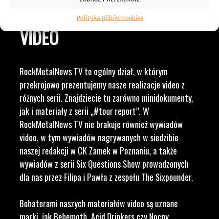
WAM NAJLEPSZE TREŚCI
Polityka plików cookies
VIDEO
RockMetalNews TV to ogólny dział, w którym
przekrojowo prezentujemy nasze realizacje video z
różnych serii. Znajdziecie tu zarówno minidokumenty,
jak i materiały z serii „#tour report”. W
RockMetalNews TV nie brakuje również wywiadów
video, w tym wywiadów nagrywanych w siedzibie
naszej redakcji w CK Zamek w Poznaniu, a także
wywiadów z serii Six Questions Show prowadzonych
dla nas przez Filipa i Pawła z zespołu The Sixpounder.
Bohaterami naszych materiałów video są uznane
marki, jak Behemoth, Acid Drinkers czy Nocny