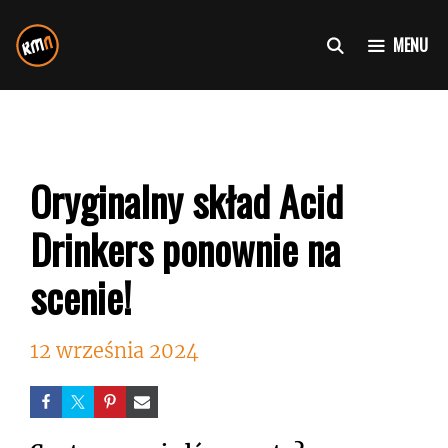
Przejdź
do
MENU
treści
Oryginalny skład Acid
Drinkers ponownie na
scenie!
12 września 2024